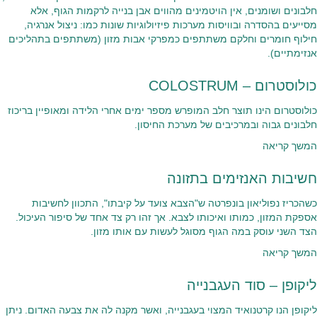
חלבונים ושומנים, אין הויטמינים מהווים אבן בנייה לרקמות הגוף, אלא
מסייעים בהסדרה ובוויסות מערכות פיזיולוגיות שונות כמו: ניצול אנרגיה,
חילוף חומרים וחלקם משתתפים כמפרקי אבות מזון (משתתפים בתהליכים
אנזימתיים).
כולוסטרום – COLOSTRUM
כולוסטרום הינו תוצר חלב המופרש מספר ימים אחרי הלידה ומאופיין בריכוז
חלבונים גבוה ובמרכיבים של מערכת החיסון.
המשך קריאה
חשיבות האנזימים בתזונה
כשהכריז נפוליאון בונפרטה ש"הצבא צועד על קיבתו", התכוון לחשיבות
אספקת המזון, כמותו ואיכותו לצבא. אך זהו רק צד אחד של סיפור העיכול.
הצד השני עוסק במה הגוף מסוגל לעשות עם אותו מזון.
המשך קריאה
ליקופן – סוד העגבנייה
ליקופן הנו קרטנואיד המצוי בעגבנייה, ואשר מקנה לה את צבעה האדום. ניתן