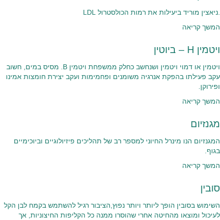
.ניאצין מוריד ביעילות את רמות הכולסטרול LDL
המשך קריאה
ויטמין H – ביוטין
ויטמין או דמוי ויטמין ושנחשב כחלק ממשפחת ויטמין B. מסיס במים, חשוב
עקב פעילתו בהפקת אנרגיה משומנים ופחמימות ועקב יצירת חומצות אמינו
ופירוקן.
המשך קריאה
מגנזיום
המגנזיום הנו מינרל החיוני למספר רב של תהליכים פיזיולוגיים וביוכימיים
בגוף.
המשך קריאה
סובין
השימוש בסובין הופך ליותר ויותר נפוץ,הציבור רגיל להשתמש בקמח לבן הקל
לעיכול ומוצאו מהחיטה אחרי שהוסרו ממנה כל הקליפות החיצוניות, אך