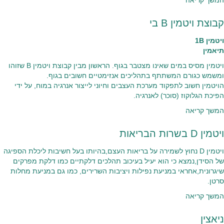
המשך קריאה
קבוצת ויטמין B בי
ויטמין 1B
תיאמין
ויטמין מסיס במים שאינו מצטבר בגוף. הראשון מבין קבוצת ויטמין B שזוהו
ומשמש כגורם המשתתף בתהליכים אנזימטיים חשובים בגוף.
הויטמין חשוב לתפקוד מערכת העצבים וחיוני לייצור אנרגיה במוח, על ידי
הפיכת הגלוקוז (סוכר) לאנרגיה.
המשך קריאה
ויטמין D בשרות הבריאות
ויטמין D נחוץ לשמירה על בריאות העצם,בהיותו בעל חשיבות ליכלת הספיגה
של הסידן,נמצא כי הוא יעיל בעיכוב תהלכים דלקתיים כמו דלקת מפרקים
שיגרונית,אחראי במניעת נפילות ויציבות השרירים, כמו גם במניעת מחלות
סרטן.
המשך קריאה
ניאצין