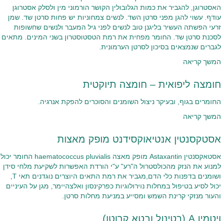
האסטרוגן, להגביר את כמות הגלובולין הקושר הורמוני מין ולסלק אסטרוגן
עודף. עשוי להגן מפני סרטן השד. לנשים צמחוניות יש פחות סרטן שד. שמן
זרעי הפשתה העשיר בליגנן טוב לנשים לפני גיל המעבר ולנשים שחשופות
לסכנת סרטן שד. החומר מפחית את רמת הטסטוסטרון בשני המינים. מתאים
לגברים שנמצאים בסיכון לסרטן הערמונית.
המשך קריאה
חומצה ליפואית – חומצה תיוקטית
החומרים בגוף, ובעיקר ניצול השומנים והסוכרים להפקת אנרגיה.
המשך קריאה
אסטקסנטין אנטיאוקסידנט מופק מאצות
אסטאקסנטין Astaxantin מופק מאצה haematococcus pluvialis החומר יכול
למנוע את הנזק מהכולסטרול ה"רע" ע"י הורדת האפשרות לשקיעת מלחי סידן
ושומנים בדפנות כלי הדם,מגביר את רמת התאים היוצרים נוגדנים תאי T,
יכול לסיע בטיפול במחלות נוירולוגיות כפרקינסון ואלצהיימר, מגן על העיניים
והעור מנזקי קרינת השמש ומסייע במניעת מחלות סרטן.
ויטמין A (רטינול ובטא קרוטן)