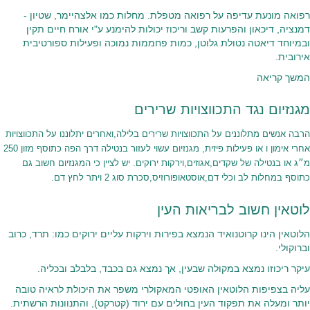
רפואה מונעת עדיפה על רפואה מטפלת. מחלות כמו אלצהיימר, שטיון -
דמנציה, דיכאון והפרעות קשב וריכוז יכולות להימנע ע"י אורח חיים תקין
ובמיוחד דיאטה נטולת גלוטן, כמות פחממות נמוכה ופעילות ספורטיבית
אירובית.
המשך קריאה
מגנזיום נגד התכווצויות שרירים
הרבה אנשים מתלוננים על התכווצויות שרירים בלילה,ואחרים יתלוננו על התכווצויות
אחרי אימון ו או פעילות פיזית, מגנזיום עשוי לעזור בנטילה דרך הפה כתוסף מזון 250
מ״ג או בנטילה של שקדים,אגוזים,וירקות ירוקים. יש לציין כי המגנזיום חשוב גם
כתוסף במחלות לב וכלי דם,אוסטאופורוזיס,סכרת סוג 2 ויתר לחץ דם.
לוטאין חשוב לבריאות העין
הלוטאין הינו קרוטנואיד הנמצא בפירות וירקות עליים ירוקים כמו: תרד, כרוב
וברוקולי.
עיקר ריכוזו נמצא במקולה שבעין, אך נמצא גם בכבד, בלבלב ובכליה.
עליה בצפיפות הלוטאין האופטי המאקולרי משפר את היכולת לראיה טובה
יותר ומעלה את תפקוד העין בחולים עם ירוד (קטרקט), והתנוונות הרשתית.