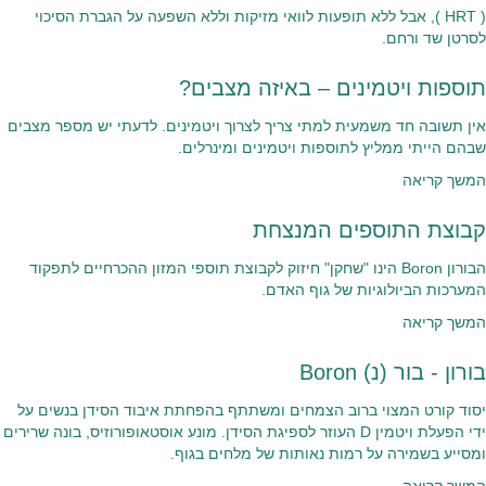
( HRT ), אבל ללא תופעות לוואי מזיקות וללא השפעה על הגברת הסיכוי
לסרטן שד ורחם.
תוספות ויטמינים – באיזה מצבים?
אין תשובה חד משמעית למתי צריך לצרוך ויטמינים. לדעתי יש מספר מצבים
שבהם הייתי ממליץ לתוספות ויטמינים ומינרלים.
המשך קריאה
קבוצת התוספים המנצחת
הבורון Boron הינו "שחקן" חיזוק לקבוצת תוספי המזון ההכרחיים לתפקוד
המערכות הביולוגיות של גוף האדם.
המשך קריאה
בורון - בור (נ) Boron
יסוד קורט המצוי ברוב הצמחים ומשתתף בהפחתת איבוד הסידן בנשים על
ידי הפעלת ויטמין D העוזר לספיגת הסידן. מונע אוסטאופורוזיס, בונה שרירים
ומסייע בשמירה על רמות נאותות של מלחים בגוף.