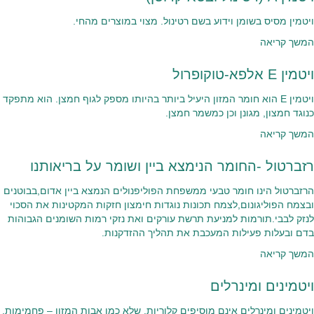
ויטמין מסיס בשומן וידוע בשם רטינול. מצוי במוצרים מהחי.
המשך קריאה
ויטמין E אלפא-טוקופרול
ויטמין E הוא חומר המזון היעיל ביותר בהיותו מספק לגוף חמצן. הוא מתפקד
כנוגד חמצון, מגונן וכן כמשמר חמצן.
המשך קריאה
רזברטול -החומר הנימצא ביין ושומר על בריאותנו
הרזברטול הינו חומר טבעי ממשפחת הפוליפנולים הנמצא ביין אדום,בבוטנים
ובצמח הפוליגונום,לצמח תכונות נוגדות חימצון חזקות המקטינות את הסכוי
לנזק לבבי.תורמות למניעת תרשת עורקים ואת נזקי רמות השומנים הגבוהות
בדם ובעלות פעילות המעכבת את תהליך ההזדקנות.
המשך קריאה
ויטמינים ומינרלים
ויטמינים ומינרלים אינם מוסיפים קלוריות. שלא כמו אבות המזון – פחמימות,