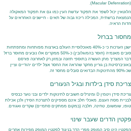
(Macular Defenration).
ׁהלוטאין יכול לשפר את תפקוד עדשת העין כמו גם את תפקוד המאקולה
הנמצאת ברשתית, המכילה ריכוז גבוה של תאים - חיישנים האחראים על
חדות הראיה.
מחסור בברזל
ישנן הערכות כי כ-40% מאוכלוסיית העולם בארצות מפותחות ומתפתחות
סובים מאנמיה (חוסר בהמוגלובין) כ-50% ממקרים אלו נובעים מחוסר ברזל
דבר המצריך מתן העשרה בתוספי תזונה ובמזון.רק לאחרונה פורסם
באוניברסיטת בן גוריון מחקר שהראה את החסר אצל ילדים יהודיים וציין
שכ-90% מהתינוקות הבדואים סובלים מחסר זה.
צריכת סידן בילדות ובגיל הנעורים
צריכת סידן ויטמין D ומינרלים חשובים לתינוקות ילדים ובני נוער כבסיס
לבניית מסת העצם, מאכלי חלב אינם מספיקים לתצרכת הסידן ולכן אכילת
טופו, שומשום, טחינה, חלבה (במקום ממתקים סתמיים) שקדים ואגוזים.
פקטין הדרים שעבר שינוי
הפקטין הינו סיב המופק מפרי הדר,בניגוד לפקטין המופק מפירות אחרים