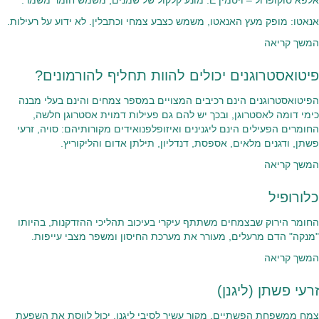
אלפא טוקופרול – ויטמין E: מונע קלקול של שמנים, משמש חומר משמר.
אנאטו: מופק מעץ האנאטו, משמש כצבע צמחי וכתבלין. לא ידוע על רעילות.
המשך קריאה
פיטואסטרוגנים יכולים להוות תחליף להורמונים?
הפיטואסטרוגנים הינם רכיבים המצויים במספר צמחים והינם בעלי מבנה
כימי דומה לאסטרוגן, ובכך יש להם גם פעילות דמוית אסטרוגן חלשה,
החומרים הפעילים הינם ליגנינים ואיזופלפנואידים מקורותיהם: סויה, זרעי
פשתן, ודגנים מלאים, אספסת, דנדליון, תילתן אדום והליקוריץ.
המשך קריאה
כלורופיל
החומר הירוק שבצמחים משתתף עיקרי בעיכוב תהליכי ההזדקנות, בהיותו
"מנקה" הדם מרעלים, מעורר את מערכת החיסון ומשפר מצבי עייפות.
המשך קריאה
זרעי פשתן (ליגנן)
צמח ממשפחת הפשתיים. מקור עשיר לסיבי ליגנן. יכול לווסת את השפעת