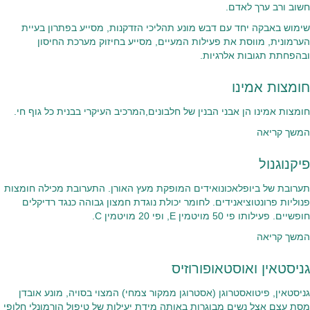
חשוב ורב ערך לאדם.
שימוש באבקה יחד עם דבש מונע תהליכי הזדקנות, מסייע בפתרון בעיית
הערמונית, מווסת את פעילות המעיים, מסייע בחיזוק מערכת החיסון
ובהפחתת תגובות אלרגיות.
חומצות אמינו
חומצות אמינו הן אבני הבנין של חלבונים,המרכיב העיקרי בבנית כל גוף חי.
המשך קריאה
פיקנוגנול
תערובת של ביופלאכונואידים המופקת מעץ האורן. התערובת מכילה חומצות
פנוליות פרונטוציאנידים. לחומר יכולת נוגדת חמצון גבוהה כנגד רדיקלים
חופשיים. פעילותו פי 50 מויטמין E, ופי 20 מויטמין C.
המשך קריאה
גניסטאין ואוסטאופורוזיס
גניסטאין, פיטואסטרוגן (אסטרוגן ממקור צמחי) המצוי בסויה, מונע אובדן
מסת עצם אצל נשים מבוגרות באותה מידת יעילות של טיפול הורמונלי חלופי