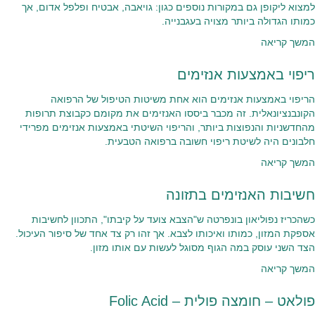
למצוא ליקופן גם במקורות נוספים כגון: גויאבה, אבטיח ופלפל אדום, אך
כמותו הגדולה ביותר מצויה בעגבנייה.
המשך קריאה
ריפוי באמצעות אנזימים
הריפוי באמצעות אנזימים הוא אחת משיטות הטיפול של הרפואה
הקונבנציונאלית. זה מכבר ביססו האנזימים את מקומם כקבוצת תרופות
מהחדשניות והנפוצות ביותר, והריפוי השיטתי באמצעות אנזימים מפרידי
חלבונים היה לשיטת ריפוי חשובה ברפואה הטבעית.
המשך קריאה
חשיבות האנזימים בתזונה
כשהכריז נפוליאון בונפרטה ש"הצבא צועד על קיבתו", התכוון לחשיבות
אספקת המזון, כמותו ואיכותו לצבא. אך זהו רק צד אחד של סיפור העיכול.
הצד השני עוסק במה הגוף מסוגל לעשות עם אותו מזון.
המשך קריאה
פולאט – חומצה פולית – Folic Acid