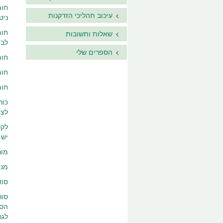
עיכוב תהליכי הזדקנות
ניט
חומ
שאלות ותשובות
לבד
הספרים שלי
חומ
חומ
חומ
כור
לצי
יש 
מונ
מני
סוד
הסו
לגר