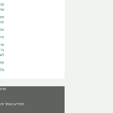
שהו
ומו
עמי
פילוסורבאט 60: נ
פרו
ברמ
לשל
קאל
EDTA: חומר סופח (כילאטור) שלוכד אלחים מ
מרפאה: ר'ח
המידע באתר זה א