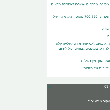
סכרין: אבקה גבישית לבנה ללא ריח, מסיסה במים וללא ערך קלורי. מתוק פי 350 מסוכר. מחקרים שנערכו לאחרונה מראים
סוכרלוז: ממתיק מלאכותי המופק מסוכר שעבר תהליכים כימיים שונים. מתיקותו הינה פי 700-750 מסוכר רגיל. אינו רעיל
מעבה.
וא נספג לאט יותר וגורם לעלייה קלה
תירס. במינונים גבוהים יכול לגרום
פ מזון. אין רעילות.
קור מידע יחיד.