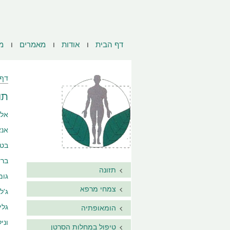
דף הבית
אודות
מאמרים
מ
דף 
תו
אלפא טו
אנא
בטא קרו
ברז
תזונה
גומ
צמחי מרפא
ג'ל
גלי
הומאופתיה
וני
טיפול במחלות הסרטן