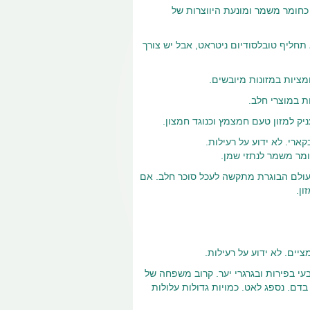
ר. משמשת כחומר משמר ומונעת היווצרות של
 תחליף טובלסודיום ניטראט, אבל יש צורך
מציות במזונות מיובשים.
ת במוצרי חלב.
יק למזון טעם חמצמץ וכנוגד חמצון.
רי. לא ידוע על רעילות.
ומר משמר לנתזי שמן.
פן מסחרי כממתיק, לפחות 60% מאוכלוסיית העולם הבוגרת מתקשה לעכל סוכר חלב. אם
ון.
יים. לא ידוע על רעילות.
הוכרוז. מופיע באופן טבעי בפירות ובגרגרי יער. קרוב משפחה של
ם. נספג לאט. כמויות גדולות עלולות