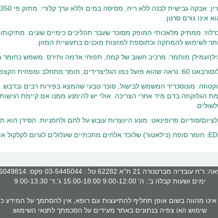
א אינו גורם סרטן.
תר לשימוש להמתקה וכתוספת למזונות מוכנים בתעשיית המזון.
לן/עמילן מותמר: מרכיב חשוב של קמח, תפוחי אדמה ותירס. משמש כחומר 
ראה שהוא פועל כמו הגליצרידים, חומר מתחלב ומפחית הקצפה.
קטוזה: מונוסכריד המשמש לבישול, סוכר טבעי שהמצא בפירות רבים ובדבש. ה
ת הגלוקוזה בדם מיד אחרי הצריכה. אולי יש להימנע ממנו אם קיימת רגישות ל
שולים.
ציום/סודיום פרופינאט: מונע היווצרות עובש על לחם ולחמניות. הסידן הוא תוס
תכתיים שעלולים לגרום לקלקול או לזיהום של מזונות.
 עובדיה מברטנורה 21 ת"א 62282 טל : 03-5445044 פקס: 03-6049814
ימים ושעות קבלה ב', ה' 9:00-12:00 15:00-18:00 ג',ד' 9:00-13:30
ינו מהווה בשום אופן תחליף להתיעצות עם רופא, אין להסתמך על המידע כמ
שימוש ו/או צפיה בנתונים באתר מעידים על הסכמתך לתנאי השימוש.