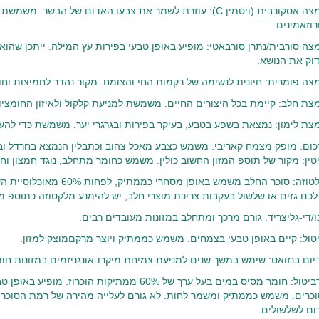
חומצה אסקורבית (ויטמין C): עוזרת לשמר את צבעו האדום של הבש
רוזאמינים.
צה סורבית/נתרן סורבאטי: מופיע באופן טבעי בפירות עץ המילה. ייתכן שהוא
וק את הנושא.
צה פומרית: חיונית לנשימה של רקמות החי והצומח. מקור נהדר לחמיצות וחו
צת חלב: קיימת בכל היצורים החיים. משמשת למניעת קלקול ולאיזון החומציו
צת לימון: נמצאת בשפע בטבע, בעיקר בפירות ובגרגרי יער. משמשת כדי להענ
כום: מופק מצמח קאריבי. משמש כצבע מאכל צהוב וכתבלין הנמצא בחרדל ובקא
טין: מקור של תוספ המזון החשוב כולין. משמש כחומר מתחלב, נוגד חמצון וח
לקלטוזה: סוכר החלב משמש באו
לכם גזים או שלשול בעקבות צריכת מוצרי חלב, יש להימנע מלקטוזה כתוספ מז
ו/די-גליצריד: גורם מרכך ומתחלב במזונות מעובדים רבים.
טול: קיים באופן טבעי בצמחים. משמש כממתיק ויוצר מרקםמוצק למזון.
יום בנזואט: שימש במשך שנים למניעת צמיחת מיקרו-אונגניזמים במזונות חומצ
סורביטול: חומר מסיס במים בעל ערך של 60% ממתיקות 
כרים. משמש כממתיק ומשמר לחות. לא גורם לעלייה מהירה של רמת הסוכר בד
ום לשלשולים.