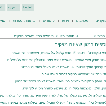
English
العربية
ע
חקרים
מכתבים
וידאו
קישורים
עיתונות וספרות
שאל
הבית
מאמרים
תוספי מזון
תוספים במזון שאינם מזיקים
ספים במזון שאינם מזיקים
קופרול – ויטמין E: מונע קלקול של שמנים, משמש חומר משמר.
טו: מופק מעץ האנאטו, משמש כצבע צמחי וכתבלין. לא ידוע על רעילות.
טן: הופך לוויטמין A, משמש כצבע מאכל צהוב וכנוטריינט.
ל: נוטריינט שמשמש כמקור לברזל וכצבע שחור.
י: מופק ממקורות צבעיים כמו גואר. משמש לעיבוי וייצוב של המזון.
טין: חלבון מעצמות בעלי חיים. משמש כחומר מסייע לקרישה.
צרין/גליצרול: משמש כשלד של מולקולות השמן והשומן. שומר על תכולת המים 
לין/אתיל ונילין: משמש כתחליף לפולי הווניל, מיוצר בעלות נמוכה באופן תעשיי