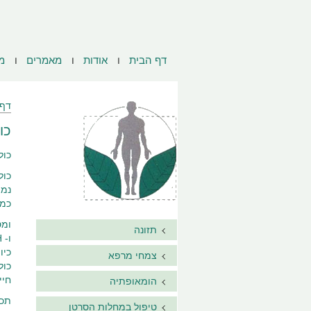
דף הבית
אודות
מאמרים
מ
דף 
כולו
כול
כול
נמצאו ה
כמו כן tides, Lactoferrin
ומספר
תזונה
ו- GH הלוא הוא הורמון הגדילה. המסוגלים להוות כוח נגד לחיידקים נגיפים, ולהוות גורם מגן מפני אלרגיות ורגישויות אחרות.
כיו
צמחי מרפא
כול
חיי
הומאופתיה
תכו
טיפול במחלות הסרטן