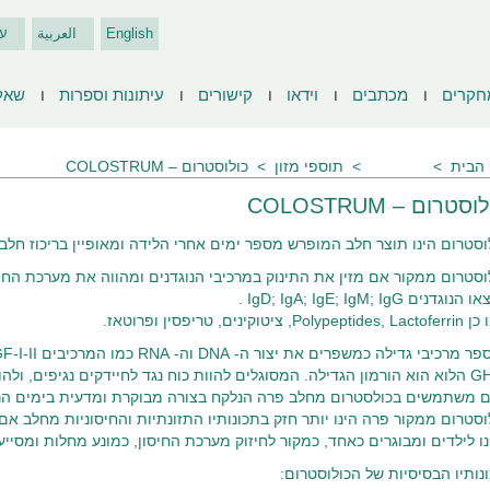
English
العربية
ע
חקרים
מכתבים
וידאו
קישורים
עיתונות וספרות
שאל
הבית
מאמרים
תוספי מזון
כולוסטרום – COLOSTRUM
סטרום – COLOSTRUM
וסטרום הינו תוצר חלב המופרש מספר ימים אחרי הלידה ומאופיין בריכוז חלבו
וסטרום ממקור אם מזין את התינוק במרכיבי הנוגדנים ומהווה את מערכת החיס
נוגדנים IgD; IgA; IgE; IgM; IgG .
Polypep, ציטוקינים, טריפסין ופרוטאז.
 מרכיבי גדילה כמשפרים את יצור ה- DNA וה- RNA כמו המרכיבים EgF; IGF-I-II
ם משתמשים בכולסטרום מחלב פרה הנלקח בצורה מבוקרת ומדעית בימים הר
וסטרום ממקור פרה הינו יותר חזק בתכונותיו התזונתיות והחיסוניות מחלב אם 
נו לילדים ומבוגרים כאחד, כמקור לחיזוק מערכת החיסון, כמונע מחלות ומסייע 
נותיו הבסיסיות של הכולוסטרום: