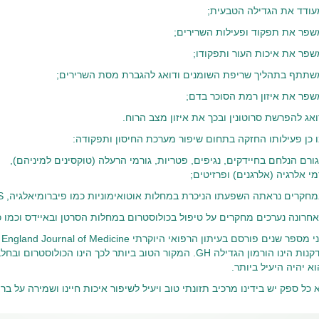
עודד את הגדילה הטבעית;
שפר את תפקוד ופעילות השרירים;
שפר את איכות העור ותפקודו;
שתתף בתהליך שריפת השומנים ודואג להגברת מסת השרירים;
שפר את איזון רמת הסוכר בדם;
ואג להפרשת סרוטונין ובכך את איזון מצב הרוח.
 כן פעילותו החזקה בתחום שיפור מערכת החיסון ותפקודה:
גורם הנלחם בחיידקים, נגיפים, פטריות, גורמי הרעלה (טוקסינים למיניהם),
מי אלרגיה (אלרגנים) ופרזיטים;
חקרים נראתה השפעתו הניכרת במחלות אוטואימוניות כמו פיברומיאלגיה, MS ודלקות פרקים שונות;
אחרונה נערכים מחקרים על טיפול בכולוסטרום במחלות הסרטן ובאיידס וכמו כ
הזדקנות הינו הורמון הגדילה GH. המקור הטוב ביותר לכך הינו הכ
א יהיה היעיל ביותר.
 כל ספק יש בידינו מרכיב תזונתי טוב ויעיל לשיפור איכות חיינו ושמירה על ברי