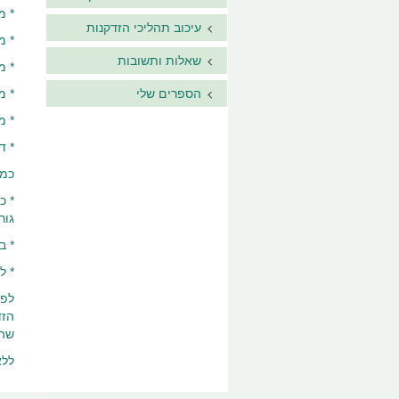
* מ
עיכוב תהליכי הזדקנות
* מ
שאלות ותשובות
* מ
הספרים שלי
* מ
* מ
* ד
כמו
* כ
גור
* במ
* ל
שהו
ללא