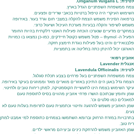
לטינית: Origanum Vulgaris L.
צמח ממשפחת השפתניים הגדל בארץ.
השימוש העיקרי היה טיפול ברטיות בכאבי שרירים ופצעים.
ברפואה הסינית משמש הצמח להקלה במצבי חום וגרד בעור. באירופה
משמש לשיפור והקלה בבעיות מערכת העיכול ושיעול כרוני.
במחקרים מדעיים שנערכו הוכחה פעילות האנטי דלקתית בהיות החומר
הפעיל ה- thymol – פנול משמש כקוטל חיידקים, כמו-כן נמצאו בו כמויות
פלבנואידים והינו בעל פעילות נוגדת חימצון חזקה.
האורגנו יכול להינתן כתה בחליטה או בתמציות.
אזוביון רפואי
אנגלית Lavender
לטינית: Lavendula Officinalis
צמח ממשפחת השפתניים בעל פרחים בצבע תכלת סגלגל.
הצמח גדל באגן הים התיכון באזורים מוארים מאד וממוזגים בעיקר באירופה.
עיקר השימוש בצמח הינו לתעשיית הקוסמטיקה, למתן ריחות טובים ולחיטוי.
שמן וחומץ שבתוכם הושרו פרחי אזוביון מהווים בסיס לתוספת טעם
למאכלים כמו סלטים וכו'.
שמן האזוביון משמש להרגעה וחיטוי וכתמצית טעם לתרופות בעלות טעם לא
נעים.
בתרבויות במזרח הרחוק וברומא השתמשו בצמחים כתוספת למי אמבט למתן
ריח טוב.
שמן האזוביון משמש להרחקת כינים וביציהם מראשי ילדים.