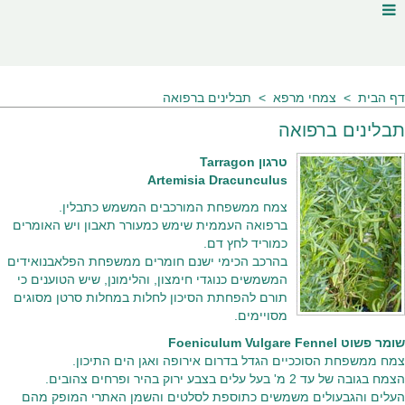
דף הבית
צמחי מרפא
תבלינים ברפואה
תבלינים ברפואה
טרגון Tarragon
Artemisia Dracunculus
צמח ממשפחת המורכבים המשמש כתבלין.
ברפואה העממית שימש כמעורר תאבון ויש האומרים
כמוריד לחץ דם.
בהרכב הכימי ישנם חומרים ממשפחת הפלאבנואידים
המשמשים כנוגדי חימצון, והלימונן, שיש הטוענים כי
תורם להפחתת הסיכון לחלות במחלות סרטן מסוגים
מסויימים.
שומר פשוט Foeniculum Vulgare Fennel
צמח ממשפחת הסוככיים הגדל בדרום אירופה ואגן הים התיכון.
הצמח בגובה של עד 2 מ' בעל עלים בצבע ירוק בהיר ופרחים צהובים.
העלים והגבעולים משמשים כתוספת לסלטים והשמן האתרי המופק מהם