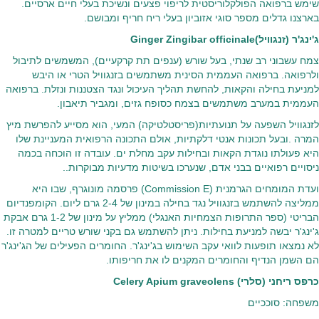
שימש ברפואה הפולקלוריסטית לריפוי פצעים ונשיכת בעלי חיים ארסיים.
בארצנו גדלים מספר סוגי אזוביון בעלי ריח חריף ומבושם.
ג'ינג'ר (זנגוויל)Ginger Zingibar officinale
צמח עשבוני רב שנתי, בעל שורש (ענפים תת קרקעיים), המשמשים לתיבול
ולרפואה. ברפואה העממית הסינית משתמשים בזנגוויל הטרי או היבש
למניעת בחילה והקאות, להחשת תהליך העיכול ונגד הצטננות ונזלת. ברפואה
העממית במערב משתמשים בצמח כסופח גזים, ומגביר תיאבון.
לזנגוויל השפעה על תנועתיות(פריסטלטיקה) המעי, הוא מסייע להפרשת מיץ
המרה .ובעל תכונות אנטי דלקתיות, אולם התכונה הרפואית המעניינת שלו
היא פעולתו נוגדת הקאות ובחילות עקב מחלת ים. עובדה זו הוכחה בכמה
ניסויים רפואיים בבני אדם, שנערכו בשיטות מדעיות מבוקרות..
ועדת המומחים הגרמנית (Commission E) פרסמה מונוגרף, שבו היא
ממליצה להשתמש בזנגוויל נגד בחילה במינון של 2-4 גרם ליום. הקומפנדיום
הבריטי (ספר התרופות הצמחיות האנגלי) ממליץ על מינון של 1-2 גרם אבקת
ג'ינג'ר יבשה למניעת בחילות. ניתן להשתמש גם בקני שורש טריים למטרה זו.
לא נמצאו תופעות לוואי עקב השימוש בג'ינג'ר. החומרים הפעילים של הג'ינג'ר
הם השמן הנדיף והחומרים המקנים לו את חריפותו.
כרפס ריחני (סלרי) Celery Apium graveolens
משפחה: סוככיים