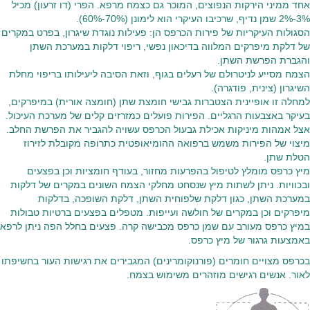
אחד ממיני הירקות הנפוצים, המוכר גם כצמח מרפא. הפרי (דו זרעון) מכיל
3%-2% שמן נדיף, שרכיבו העיקרי הוא לימונן (70%-60%).
הסגולות העיקריות של פירות הכרפס הן: פעילות נוגדת שיגרון, בפרט במקרים
של דלקת מיפרקים המלווה בדיכאון נפשי, ריפוי דלקות במערכת השתן
והגברת הפרשת השתן.
הצמח מסייע לניטרולם של רעלים בגוף, וזאת הסיבה ליעילותו בריפוי מחלת
השיגרון (צינית, פודגרה).
למחלה זו אופיינית הצטברות גבישי חומצת שתן (חומצה אורית) במיפרקים,
בעיקר באצבעות הרגליים. הפירות פועלים כמזרזים קלים של מערכת העיכול.
אצל אמהות מיניקות אכילת גבעול הכרפס עשויה להגביר את הפרשת החלב.
מיצוי של הפירות משמש ברפואה ההומיאופטית כתרופה מקובלת לזירוז
הטלת שתן.
מיץ כרפס מומלץ לטיפול בהפרעות מחזור, בעודף חומציות וכן בפצעים
ובכוויות. ניתן לשתות מיץ שנסחט מחלקי הצמח השונים במקרים של דלקות
במערכת השתן, כגון דלקת שלפוחית השתן, דלקת השופכה, בדלקות
מיפרקים וכן במקרים של חולשה ועייפות. מטפלים בפצעים ברטיות טבולות
במיץ כרפס מעורב עם שמן כרפס מכבישה קרה. פצעים בחלל הפה ניתן לרפא
באמצעות גרגור של מיץ כרפס.
בכרפס מצויים חומרים (פורנוקומרינים) המגבירים את רגישות העור בחשיפתו
לאור. אנשים רגישים מוזהרים משימוש בצמח.