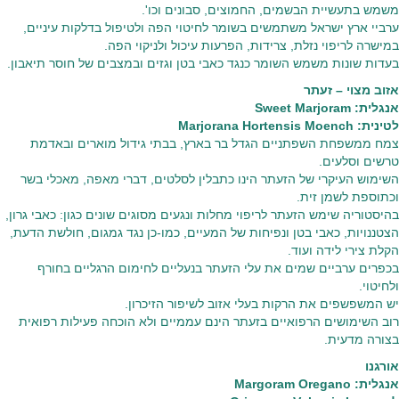
משמש בתעשיית הבשמים, החמוצים, סבונים וכו'.
ערביי ארץ ישראל משתמשים בשומר לחיטוי הפה ולטיפול בדלקות עיניים,
במישרה לריפוי נזלת, צרידות, הפרעות עיכול ולניקוי הפה.
בעדות שונות משמש השומר כנגד כאבי בטן וגזים ובמצבים של חוסר תיאבון.
אזוב מצוי – זעתר
אנגלית: Sweet Marjoram
לטינית: Marjorana Hortensis Moench
צמח ממשפחת השפתניים הגדל בר בארץ, בבתי גידול מוארים ובאדמת
טרשים וסלעים.
השימוש העיקרי של הזעתר הינו כתבלין לסלטים, דברי מאפה, מאכלי בשר
וכתוספת לשמן זית.
בהיסטוריה שימש הזעתר לריפוי מחלות ונגעים מסוגים שונים כגון: כאבי גרון,
הצטננויות, כאבי בטן ונפיחות של המעיים, כמו-כן נגד גמגום, חולשת הדעת,
הקלת צירי לידה ועוד.
בכפרים ערביים שמים את עלי הזעתר בנעליים לחימום הרגליים בחורף
ולחיטוי.
יש המשפשפים את הרקות בעלי אזוב לשיפור הזיכרון.
רוב השימושים הרפואיים בזעתר הינם עממיים ולא הוכחה פעילות רפואית
בצורה מדעית.
אורגנו
אנגלית: Margoram Oregano