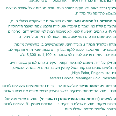
חלבון צמחי שעבר הידרוליזה
: ראה מונוסודיום גלוטמאט.
כינין:
נבדק באופן לא מקיף כחומר טעם. גורם תגובות אצל אנשים רגישים.
משמש כתרופה נגד מלריה.
מונוסודיום גלוטמאטׁMSG:
חומצה גלוטאמית זו שמקורה בבעלי חיים,
ותוצרים שלה כמו שמרים שעברו אוטוליזה וחלבון צמחי שעבר הידרוליזה
(HVP), גורמים תופעות לוואי לא נעימות רבות למי שרגיש להם. מחקרים
מראים שהם הורסים תאי עצב במוח. אסור לתת אותם לתינוקות.
מלח (כלוריד הנתרן)
: מינרל חיוני, שמשתמשים בו בתעשיית מזונות
מעובדים. הוא מגביר סכנה ללקות בלחץ דם גבוה, שבץ מוחי והתקפי לב.
הצריכה היומית צריכה להיות לא גבוהה מ- 1,100 עד 3,300 מ"ג.
מתילן כלוריד
: משמש להוצאת הקפאין מקפה, גורם לסרטן בבעלי חיים.
תחליפים טובים הם קפה נטול קפאין מעובד במים או באתיל אצטאט,
ביניהם: High Point, Polgers,
Tasterrs Choice, Maranger Gold, Nescafe.
סודיום ניטראט/ניטריט
: יכול לגרום להיווצרות ניטרוזאמינים שעלולים לגרום
סרטן. מונע התפתחות חיידקים בבשר ומעניק לבשר מיובש את צבעו האדום.
סולפיטים (דו תחמוצת הגופרית/נתרן דו גופריתי
): מונעים שינויי צבע של
פירות וירקות, מונעים גדילת חיידקים ביין. הורסים ויטמין B1, עלולים לגרום
תגובה אלרגית חריפה ואפילו מוות.