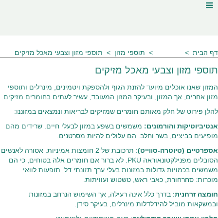
דף הבית
מאמרים
תוספי מזון
תוספי מזון וצבעי מאכל מזיקים
תוספי מזון וצבעי מאכל מזיקים
המזון שאנו אוכלים מיועד להזנת הגוף ולהספקת ויטמינים, מינרלים ותוספי
מזון אחרים, אך המזון, ובעיקר המזון המעובד, עשיר לעתים בחומרים מזיקים.
להלן פירוט של חלק מאותם חומרים שמזיקים לבריאות ונמצאים במזוננו:
אנטיביוטיקות והורמונים:
משמשים בשפע במזון לבעלי חיים. שרידים מהם
מופיעים בביצים, בשר וחלב. הם עלולים להיות מסרטנים.
אספרטיים (טיוטרה-סווייט)
: תרכובת של 2 חומצות אמיניות. אסורה לאנשים
הסובלים מפנילקטונאוראה PKU. לא ברור אם חומרים אלה בטוחים, כי הם
משמשים בכמויות גדולות במזונות בעלי ערך תזונתי דל. תופעות לוואי
מוכרות: סחרחורת, כאבי ראש, טשטוש ועוויתות.
חומצה זרחנית
: בדרך כלל אינה רעילה, אך השימוש הנרחב במזונות
ובמשקאות מוביל להידלדלות מינרלים, בעיקר סידן.