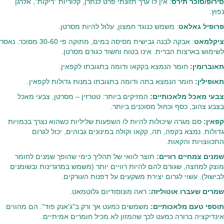
סירופ/סוכר תירס
: אין לו ערך תזונתי פרט לנתרן, קלוריות "ריקות", אלרגן
נפוץ.
פרופיל גאלאט
: משמש כנוגד חמצון, עלול להיות מסרטן.
ציקלמאט
: אבקה לבנה גבישית מסיסה במים, מתוקה פי 30-60 מסוכר. נאסר
לשימוש בארצות הברית. אינו בטוח וחשוד כגורם מסרטן.
תאוברומין:
חומר הנמצא בקקאו ודומה בתגובתו לקפאין.
תאופילין:
חומר הנמצא בתה ודומה בתגובתו במנות גדולות לקפאין.
צבעי מאכל מלאכותיים:
המזיקים ביותר: טטרזין – מסרטן, צבעי מאכל
בצבע צהוב, כסף וכחול מסוכנים ביותר.
קפאין:
סם מגרה שיכולות להיות לו השפעות שליליות כשהוא נצרך בכמויות
גדולות. נמצא בקפה, תה, קקאו וקולה במינונים גבוהים, יכול לגרום
התכווצויות והקאות.
שמנים צמחיים רוויים:
תוצר לוואי של תהליך כימי שהופך שמנים לחומר
מוצק למחצה, שגורם להם להיות רוויים יותר (משמש במרגרינות ובשומנים
לבישול). עשוי לגרום יצירת משקעים על דפנות העורקים.
שמרים שעברו אוטוליזה:
ראה מונוסודיום גלוטמאט.
תוספי טעם מלאכותיים:
משמשים כמעט אך ורק ב"ג'אנק פוד". הם מהווים
אינדיקציה ברורה כמעט לכך שהמזון לא מכיל חומרים אמיתיים.