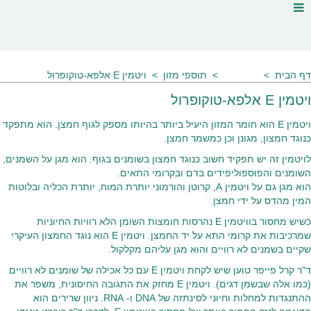
דף הבית
מאמרים
תוספי מזון
ויטמין E אלפא-טוקופרול
ויטמין E אלפא-טוקופרול
ויטמין E הוא חומר המזון היעיל ביותר בהיותו מספק לגוף חמצן. הוא מתפקד
כנוגד חמצון, מגונן וכן כמשמר חמצן.
לויטמין זה יש תפקיד חשוב כנוגד חמצון בשומנים בגוף. הוא מגן על השמנים,
השומנים והפוספוליפידים בדם ובקרומי התאים.
הוא מגן גם על ויטמין A, קרוטן והורמוני יותרת המוח, יותרת הכליה ובלוטות
המין מהדס על ידי חמצן.
כשיש מחסור בוויטמין E נהרסות חומצות השומן הלא רוויות החיוניות
שמרכיבות את קרומי התא על יד החמצן. ויטמין E הוא נוגד החמצון העיקרי
שקיים בשמנים לא רוויים והוא מגן עליהם מקלקול.
ד"ר קרל פייפר טוען שיש לקחת ויטמין E עם כל אכילה של שומנים לא רוויים
(כמו אלה שבשמן דגים). ויטמין E מחזק את התגובה החיסונית, משפר את
ההתנגדות למחלות וחיוני לסינתזה של DNA ו- RNA. ניוון שרירים הוא