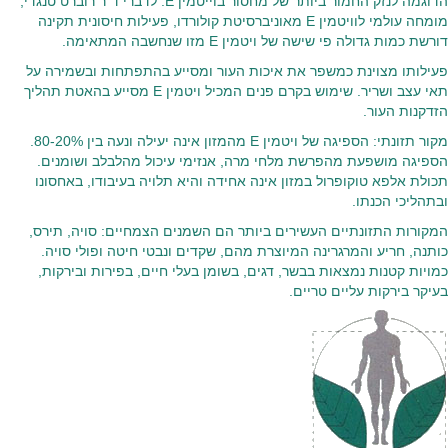
הדוגמה לנזק החמור ביותר של מחסור בוייטמין E. לדברי ד"ר רוברט טנגדי,
מומחה עולמי לוויטמין E מאוניברסיטת קולורדו, פעילות חיסונית תקינה
דורשת כמות גדולה פי שישה של ויטמין E מזו שנחשבה המתאימה.
פעילותו מצוינת כמשפר את איכות העור ומסייע בהתפתחות ובשמירה על
תאי עצב ושריר. שימוש בקרם פנים המכיל ויטמין E מסייע בהאטת תהליך
הזדקנות העור.
מקור תזונתי: הספיגה של ויטמין E מהמזון אינה יעילה ונעה בין 20%-80.
הספיגה מושפעת מהפרשת מלחי מרה, אנזימי עיכול מהלבלב ושומנים.
תכולת אלפא טוקופרול במזון אינה אחידה והיא תלויה בעיבודו, באחסונו
ובתהליכי הכנתו.
המקורות התזונתיים העשירים ביותר הם השמנים הצמחיים: סויה, תירס,
כותנה, חריע והמרגרינה המיוצרת מהם, שקדים ונבטי חיטה ופולי סויה.
כמויות קטנות נמצאות בבשר, דגים, בשומן בעלי חיים, בפירות ובירקות,
בעיקר בירקות עליים טריים.