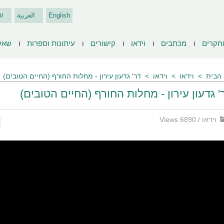
English
العربية
ע
חקרים
מכתבים
וידאו
קישורים
עיתונות וספרות
שאל
הבית
וידאו
וידאו
דר' גדעון עירון - מחלות החורף (החיים הטובים)
' גדעון עירון - מחלות החורף (החיים הטובים)
וידאו
/
6890 Views