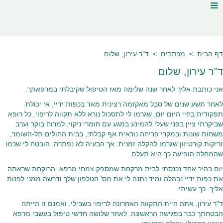
דף הבית
מכתבים
ד"ר עירון, שלום
ד"ר עירון, שלום
אני כותבת אליך לאחר שנה שלימה מאז הטיפול שקיבלתי במרפאתך.
לאחר תשע שנים של סבל מאקזמה רצינית מאד בכפות ידיי, אי יכולת
תפקודית בחיי היום יום, שגרמו לי לתסכול נורא ללא תקווה לריפוי. כל רופא
שביקרתי ציין בפני שעלי להמינע במגע עם חומרי ניקוי, למרוח בוקר וערב
משחות שונות ובמקרי פריחה נוראית אף קבלתי, בבית החולים תל-השומר,
זריקות קורטיזון שגרמו להקלה זמנית. אך הבעיה לא נפתרה. הובטח לי שכמו
שהמחלה הופיעה כך היא תעלם.
יום בהיר אחד נכנסתי לבית מרקחת שמספק צמחי מרפא. הרוקחת שראתה
את כפות ידיי נבהלה ומיד נתנה לי את מס' הטלפון שלך ודרשה ממני לפנות
אליך. כך עשיתי.
ד"ר עירון, אתה היית התקווה האחרונה לריפוי בשבילי, ואמנם זו הייתה
הבטחתך כבר בפגישה הראשונה. לאחר שלושה חדשי טיפול בעשבי מרפא