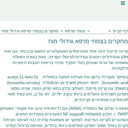
דף הבית
מאמרים
צמחי מרפא
מחקרים בצמחי מרפא וגידולי מוח
מחקרים בצמחי מרפא וגידולי מוח
קרינה מייננת הינה אחד מהטיפולים האונקולוגיים החשובים ביותר. עם זאת
חלק מהגידולים רוכשים עמידות לטיפולי הקרינה, וזאת בעזרת הפעלת
משפחה של גורמי שעתוק בעלי תפקיד מרכזי בוייסות תגובות חיסוניות
ודלקתיות.
במחקר מעבדתי בדקנו את פעילות חומצה בוסוולית (acetyl-11-keto-ß
(boswellic acid חומר המופק משרף עץ הבוסווליה (boswellia serrata)
במשולב עם קרינה מייננת. השילוב נבדק בתאי סרטן המוח, שהינו מסוגי
הסרטן השכיחים והאלימים ביותר בקרב ילדים. יתר על כן, הוע עמיד מאד
לטיפולים כימותרפיים וקרינתיים.
נמצא כי שילוב של בוסווליה (AKBAׂ) עם רדיותרפיה עיכב את פקטורי השעתוק
PARP ו- חלבון ממשפחת NF-kappaB המעורבים בעמידות התאים
הסרטניים לקרינה המייננת. למחקר יש משמעות קלינית רבה לשיפור הטיפול
הקיים באחד מסוגי הסרטן האלימים ביותר בילדים, ופורסם בג'ורנל המדעי