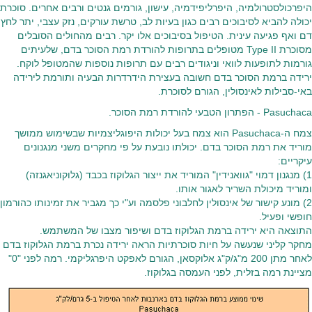
היפרכולסטרולמיה, היפרליפידמיה, עישון, גורמים גנטים ורבים אחרים. סוכרת
יכולה להביא לסיבוכים רבים כגון בעיות לב, טרשת עורקים, נזק עצבי, יתר לחץ
דם ואף פגיעה עינית. הטיפול בסיבוכים אלו יקר. רבים מהחולים הסובלים
מסוכרת Type II מטופלים בתרופות להורדת רמת הסוכר בדם, שלעיתים
גורמות לתופעות לוואי וניגודים רבים עם תרופות נוספות שהמטופל לוקח.
ירידה ברמת הסוכר בדם חשובה בעצירת הידרדרות הבעיה ותורמת לירידה
באי-סבילות לאינסולין, הגורם לסוכרת.
Pasuchaca - הפתרון הטבעי להורדת רמת הסוכר.
צמח ה-Pasuchaca הוא צמח בעל יכולות היפוגליצמיות שבשימוש ממושך
מוריד את רמת הסוכר בדם. יכולתו נובעת על פי מחקרים משני מנגנונים
עיקריים:
1) מנגנון דמוי "גוואנידין" המוריד את ייצור הגלוקוז בכבד (גלוקוניאגנזה)
ומוריד מיכולת השריר לאגור אותו.
2) מונע קישור של אינסולין לחלבוני פלסמה וע"י כך מגביר את זמינותו כהורמון
חופשי ופעיל.
התוצאה היא ירידה ברמת הגלוקוז בדם ושיפור מצבו של המשתמש.
מחקר קליני שנעשה על חיות סוכרתיות הראה ירידה נכרת ברמת הגלוקוז בדם
לאחר מתן 200 מ"ג/ק"ג אלוקסאן, הגורם לאפקט היפרגליקמי. רמה לפני "0"
מציינת רמה בזלית, לפני העמסה בגלוקוז.