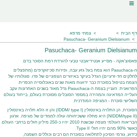
דף הבית
מאמרים
צמחי מרפא
Pasuchaca- Geranium Dielsianum
Pasuchaca- Geranium Dielsianum
פאסוצ'אקה - מסייע אנטידיאבטי טבעי להורדת רמת הסוכר בדם.
ה-Pasuchaca הוא צמח בעל גזע עבה, ופירות סכיזוקרפים (מתפצלים
לחלקים חד-זרעיים) הגדל בעיקר באיזורים הצפוניים של פרו. סגולותיו של
הצמח בטיפול בסוכרת כבר ידועות מאות שנים באוכלוסייה הכפרית
הפרואנית. העניין בצמח ה-Pasuchaca גדל מאוד בשנים האחרונות עקב
העלייה המדאיגה והמהירה במספר הסובלים מסוכרת בעולם, בייחוד בעולם
השלישי.סוכרת - המגיפה המודרנית.
הסוכרת, הן התלויה באינסולין (IDDM/ type I) והן זו הלא תלויה באינסולין
(NIDDM/type II) היא מחלה ששכיחותה עולה לממדים של מגיפה. ארגון
הבריאות העולמי מצפה שבשנת 2010 יהיו כ-250 מיליון חולים ברחבי העולם.
כאשר 90% מהם יהיו חולי Type II.
כידוע, גורמי הסיכון לתחלואה בסוכרת הם רבים וכוללים השמנה,