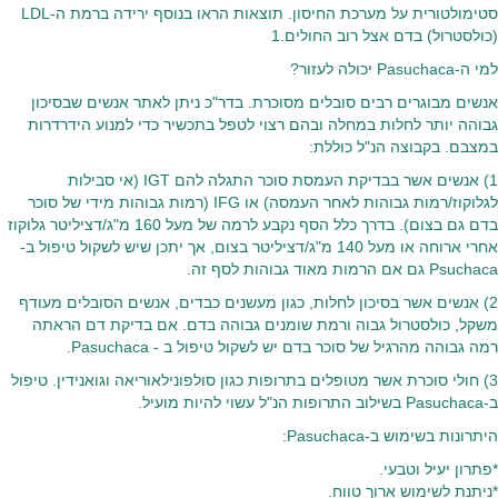
סטימולטורית על מערכת החיסון. תוצאות הראו בנוסף ירידה ברמת ה-LDL
(כולסטרול) בדם אצל רוב החולים.1
למי ה-Pasuchaca יכולה לעזור?
אנשים מבוגרים רבים סובלים מסוכרת. בדר"כ ניתן לאתר אנשים שבסיכון
גבוהה יותר לחלות במחלה ובהם רצוי לטפל בתכשיר כדי למנוע הידרדרות
במצבם. בקבוצה הנ"ל כוללת:
1) אנשים אשר בבדיקת העמסת סוכר התגלה להם IGT (אי סבילות
לגלוקוז/רמות גבוהות לאחר העמסה) או IFG (רמות גבוהות מידי של סוכר
בדם גם בצום). בדרך כלל הסף נקבע לרמה של מעל 160 מ"ג/דציליטר גלוקוז
אחרי ארוחה או מעל 140 מ"ג/דציליטר בצום, אך יתכן שיש לשקול טיפול ב-
Psuchaca גם אם הרמות מאוד גבוהות לסף זה.
2) אנשים אשר בסיכון לחלות, כגון מעשנים כבדים, אנשים הסובלים מעודף
משקל, כולסטרול גבוה ורמת שומנים גבוהה בדם. אם בדיקת דם הראתה
רמה גבוהה מהרגיל של סוכר בדם יש לשקול טיפול ב - Pasuchaca.
3) חולי סוכרת אשר מטופלים בתרופות כגון סולפונילאוריאה וגואנידין. טיפול
ב-Pasuchaca בשילוב התרופות הנ"ל עשוי להיות מועיל.
היתרונות בשימוש ב-Pasuchaca:
*פתרון יעיל וטבעי.
*ניתנת לשימוש ארוך טווח.