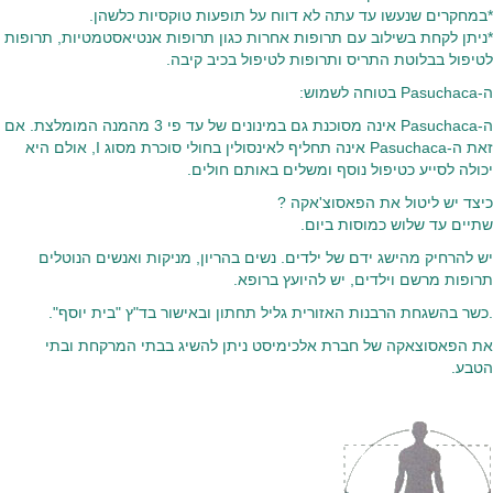
*במחקרים שנעשו עד עתה לא דווח על תופעות טוקסיות כלשהן.
*ניתן לקחת בשילוב עם תרופות אחרות כגון תרופות אנטיאסטמטיות, תרופות
לטיפול בבלוטת התריס ותרופות לטיפול בכיב קיבה.
ה-Pasuchaca בטוחה לשמוש:
ה-Pasuchaca אינה מסוכנת גם במינונים של עד פי 3 מהמנה המומלצת. אם
זאת ה-Pasuchaca אינה תחליף לאינסולין בחולי סוכרת מסוג I, אולם היא
יכולה לסייע כטיפול נוסף ומשלים באותם חולים.
כיצד יש ליטול את הפאסוצ'אקה ?
שתיים עד שלוש כמוסות ביום.
יש להרחיק מהישג ידם של ילדים. נשים בהריון, מניקות ואנשים הנוטלים
תרופות מרשם וילדים, יש להיועץ ברופא.
.כשר בהשגחת הרבנות האזורית גליל תחתון ובאישור בד"ץ "בית יוסף".
את הפאסוצאקה של חברת אלכימיסט ניתן להשיג בבתי המרקחת ובתי
הטבע.