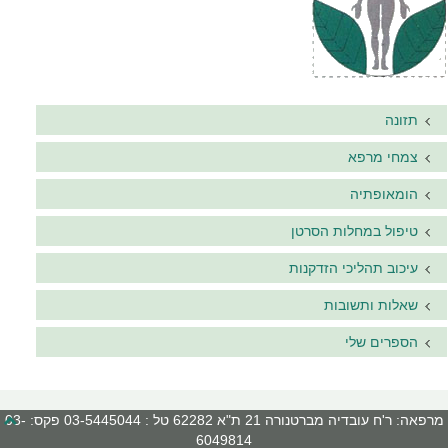
תזונה
צמחי מרפא
הומאופתיה
טיפול במחלות הסרטן
עיכוב תהליכי הזדקנות
שאלות ותשובות
הספרים שלי
מרפאה: ר'ח עובדיה מברטנורה 21 ת"א 62282 טל : 03-5445044 פקס: 03-
6049814