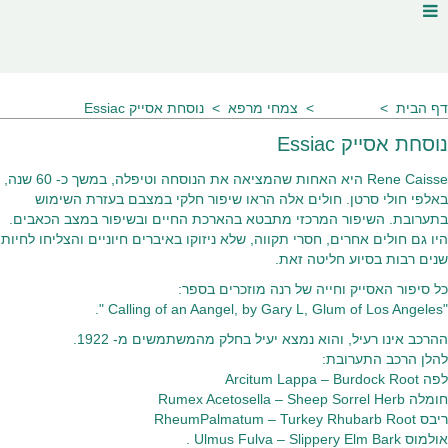
דף הבית
מאמרים
צמחי מרפא
נוסחת אסייק Essiac
נוסחת אסייק Essiac
Rene Caisse היא האחות שהמציאה את הנוסחה וטיפלה, במשך כ- 60 שנה,
באלפי חולי סרטן. חולים אלה הראו שיפור חלקי במצבם בעזרת השימוש
בתערובת. השיפור המרכזי מתבטא בהארכת החיים ובשיפור במצב הכאבים.
היו גם חולים אחרים, חסרי תקווה, שלא ניזוקו באיברים חיוניים והצליחו לחיות
שנים רבות בסיוע חליטה זאת.
כל סיפור האסייק וחייה של רנה מוזכרים בספר:
"Calling of an Aangel, by Gary L, Glum of Los Angeles ".
ההרכב אינו רעיל, והוא נמצא יעיל בחלק מהמשתמשים מ- 1922.
להלן הרכב התערובת:
לפה Arcitum Lappa – Burdock Root
חומלה Rumex Acetosella – Sheep Sorrel Herb
ריבס RheumPalmatum – Turkey Rhubarb Root
אולמוס Ulmus Fulva – Slippery Elm Bark .