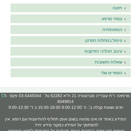
תזונה
צמחי מרפא
הומאופתיה
טיפול במחלות הסרטן
עיכוב תהליכי הזדקנות
שאלות ותשובות
הספרים שלי
מרפאה: ר'ח עובדיה מברטנורה 21 ת"א 62282 טל : 03-5445044 פקס: 03-
6049814
ימים ושעות קבלה ב', ה' 9:00-12:00 15:00-18:00 ג',ד' 9:00-13:30
המידע באתר זה אינו מהווה בשום אופן תחליף להתיעצות עם רופא, אין
להסתמך על המידע כמקור מידע יחיד.
שימוש ו/או צפיה בנתונים באתר מעידים על הסכמתך לתנאי השימוש.