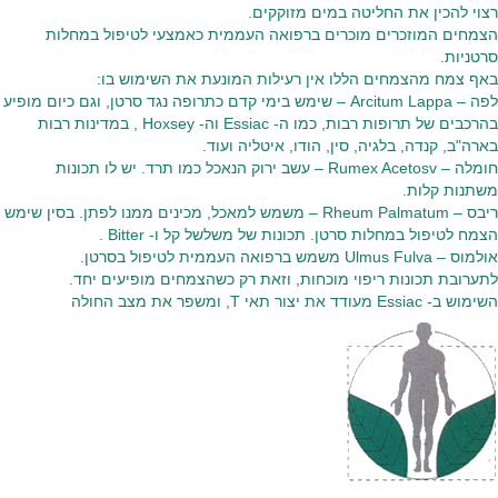
רצוי להכין את החליטה במים מזוקקים.
הצמחים המוזכרים מוכרים ברפואה העממית כאמצעי לטיפול במחלות
סרטניות.
באף צמח מהצמחים הללו אין רעילות המונעת את השימוש בו:
לפה – Arcitum Lappa – שימש בימי קדם כתרופה נגד סרטן, וגם כיום מופיע
בהרכבים של תרופות רבות, כמו ה- Essiac וה- Hoxsey , במדינות רבות
בארה"ב, קנדה, בלגיה, סין, הודו, איטליה ועוד.
חומלה – Rumex Acetosv – עשב ירוק הנאכל כמו תרד. יש לו תכונות
משתנות קלות.
ריבס – Rheum Palmatum – משמש למאכל, מכינים ממנו לפתן. בסין שימש
הצמח לטיפול במחלות סרטן. תכונות של משלשל קל ו- Bitter .
אולמוס – Ulmus Fulva משמש ברפואה העממית לטיפול בסרטן.
לתערובת תכונות ריפוי מוכחות, וזאת רק כשהצמחים מופיעים יחד.
השימוש ב- Essiac מעודד את יצור תאי T, ומשפר את מצב החולה