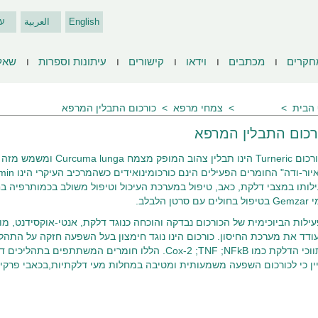
English
العربية
ע
חקרים
מכתבים
וידאו
קישורים
עיתונות וספרות
שאל
הבית
מאמרים
צמחי מרפא
כורכום התבלין המרפא
רכום התבלין המרפא
הכורכום Turneric הינו תבל
לותו במצבי דלקת, כאב, טיפול במערכת העיכול וטיפול משולב בכמותרפיה בח
ים עם סרטן הלבלב.
ודד את מערכת החיסון. כורכום הינו נוגד חימצון בעל השפעה חזקה על התהל
מתווכי הדלקת כמו Cox-2 ;TNF ;NFkB. הללו חומרים המשת
ין כי לכורכום השפעה משמעותית ומטיבה במחלות מעי דלקתיות,בכאבי פרקים