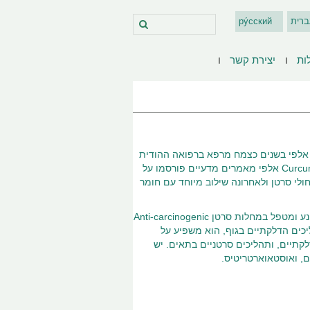
ברית
ру́сский
ות
יצירת קשר
ין צהוב המופק מצמח Curcuma lunga ומשמש מזה אלפי בשנים כצמח מרפא ברפואה ההודית
ה"איור-ודה" החומרים הפעילים הינם כורכומינואידים כשהמרכיב העיקרי הינו Curcumin אלפי מאמרים מדעיים פורסמו על
ולי סרטן ולאחרונה שילוב מיוחד עם חומר
הפעילות הביוכימית של הכורכום נבדקה והוכחה כנוגד דלקת, אנטי-אוקסידנט, מונע ומטפל במחלות סרטן Anti-carcinogenic
יכים הדלקתיים בגוף, הוא משפיע על
תפים בתהליכים דלקתיים, ותהליכים סרטניים בתאים. יש
, ואוסטאוארטריטיס.