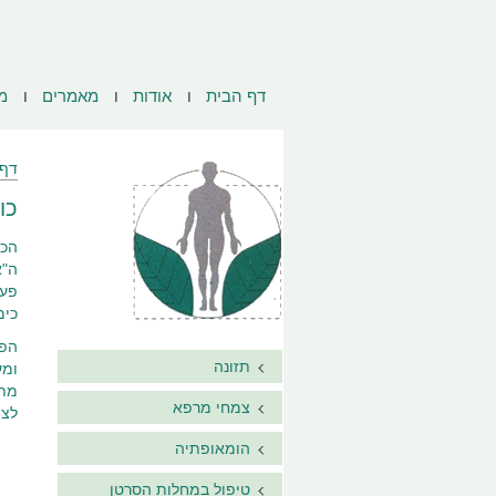
דף הבית
אודות
מאמרים
מ
דף 
כו
פעי
כימי Gemzar בטיפול בחול
תזונה
ומע
צמחי מרפא
לצי
הומאופתיה
טיפול במחלות הסרטן