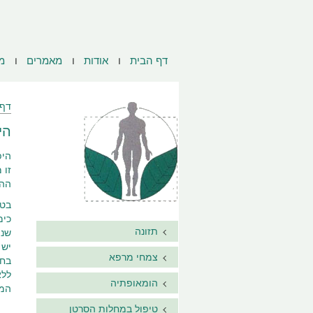
דף הבית
אודות
מאמרים
מ
דף 
הי
היפ
זו 
ההת
כימ
תזונה
שני
יש 
צמחי מרפא
בחי
הומאופתיה
המד
טיפול במחלות הסרטן