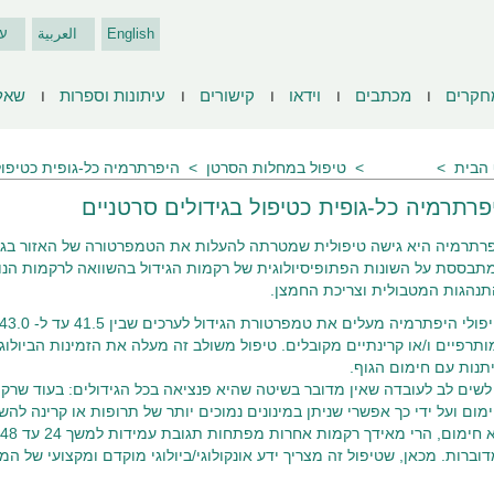
English
العربية
ע
חקרים
מכתבים
וידאו
קישורים
עיתונות וספרות
שאל
הבית
מאמרים
טיפול במחלות הסרטן
היפרתרמיה כל-גופית כטיפול
פרתרמיה כל-גופית כטיפול בגידולים סרטניים
רתרמיה היא גישה טיפולית שמטרתה להעלות את הטמפרטורה של האזור בגוף ב
מתבססת על השונות הפתופיסיולוגית של רקמות הגידול בהשוואה לרקמות הנור
נהגות המטבולית וצריכת החמצן.
ותרפיים ו/או קרינתיים מקובלים. טיפול משולב זה מעלה את הזמינות הביולו
תנות עם חימום הגוף.
לשים לב לעובדה שאין מדובר בשיטה שהיא פנציאה בכל הגידולים: בעוד שרקמ
מום ועל ידי כך אפשרי שניתן במינונים נמוכים יותר של תרופות או קרינה לה
וברות. מכאן, שטיפול זה מצריך ידע אונקולוגי/ביולוגי מוקדם ומקצועי של ה