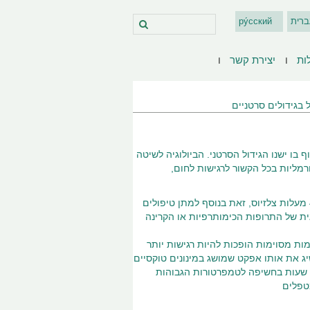
ברית
ру́сский
ות
יצירת קשר
 בגידולים סרטניים
ו ישנו הגידול הסרטני. הביולוגיה לשיטה
מליות בכל הקשור לרגישות לחום,
בטיפולי היפתרמיה מעלים את טמפרטורת הגידול לערכים שבין 41.5 עד ל- 43.0 מעלות צלזיוס, זאת בנוסף למתן טיפולים
גית של התרופות הכימותרפיות או הקרינה
ות מסוימות הופכות להיות רגישות יותר
שיג את אותו אפקט שמושג במינונים טוקסיים
ללא חימום, הרי מאידך רקמות אחרות מפתחות תגובת עמידות למשך 24 עד 48 שעות בחשיפה לטמפרטורות הגבוהות
מטפלים