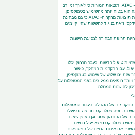
בימים אלה, התפרסמו תוצאות מעקב ממושך אחר החולות שהשתתפו במחקר ה- ATAC, תוצאות המורות כי לאורך זמן רב
וש בה הוא בטוח יותר מהשימוש בטמוקסיפן.
לצד ההפחתה במידת הסיכון לסרטן רירית הרחם ואירועים של קרישת הדם, מורות תוצאות מחקר ה- ATAC כי גם מבחינת
דקס, וזאת בניגוד לחששות שהיו קיימים
היות תרופת הבחירה למניעת הישנות
ויות טיפול חדשות. בעבר הרחוק יכלו
ות אך ורק בטמוקסיפן – למשך תקופה מרבית של 5 שנות טיפול. עם התקדמות המחקר, כאשר
ר שנתיים שלוש של שימוש בטמוקסיפן,
ויותר רופאים ממליצים בפני המטופלות על
כון להישנות המחלה.
י
מת התקדמות של המחלה. בעבור המטופלות
מוש בתרופה פסלודקס. תרופה זו פועלת
ים של ההורמון אסטרוגן באופן שאינו
שימוש בפסלודקס נמצא יעיל בנשים
משפר את איכות החיים של המטופלות
 חדשים לחולות סרטן השד שמחלתן מתקדמת