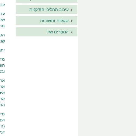
קבו
עיכוב תהליכי הזדקנות
עד 
שלו
שאלות ותשובות
מתק
הספרים שלי
הטי
שני
יתר
מזה
השו
ובכ
ארי
ארי
אינ
ארי
המש
מזה
ועב
יעי