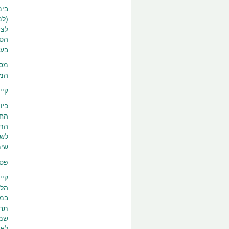
הסי
בעב
מסק
המח
קיי
כיו
התב
לשי
שימ
פסל
קיי
הלל
במנ
תחר
שמח
לאו