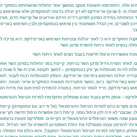
(למעלה מ- 5 שנים) ארימידקס לא רק יעילה בדומה לטמוקסיפן אלא שהשימ
כון לשברים, אין הבדל משמעותי בין שימוש בטמוקסיפן ולבין השימוש בארימי
ר.
נת החוקרים היא כי לאור יעילות ובטיחות השימוש בארימידקס, היא צריכה ל
לה בנשים לאחר ניתוח להסרת סרטן השד.
מות אפשרויות טיפול חדשות בעבור נשים לאחר ניתוח השד
ם, לאחר הסרת גידול סרטן השד בניתוח, קיימת בפני החולות בסרטן השד אפשר
החולות להיות מטופל
ררה יעילות השימוש בתרופה ארימידקס, הומלץ למטופלות רבות לעבור, לאח
מוש בארימידקס. כיום, כאשר מתבררות תוצאות המחקרים ארוכי הטווח, יותר 
וש בארימידקס, מייד לאחר הניתוח, במטרה להפחית למינימום את מידת הסי
ודקס – אופק חדש בעבור נשים שמחלתן מתקדמת למרות הטיפול ההורמונאל
מים מקרים בהם למרות הטיפול ההורמונאלי (על פי רוב עם טמוקסיפן) קיי
ו, שבעבר לא היה להן טיפול נוסף, קיימת כיום אפשרות טיפול חדשה תוך שי
גנון שונה משאר הטיפולים ההורמונאליים הקיימים. פסלודקס פוגעת ברצפטור
ותי להורמון עצמו ומנטרלת את יכולת האסטרוגן להשפיע על תאי הגידול. ה
לתן התקדמה למרות הטיפול ההורמונאלי המקובל, והוא בולם את המחלה ו
רך זמן. פסלודקס ניתנת בזריקה תוך שרירית, אחת לחודש ופותחת אופקים