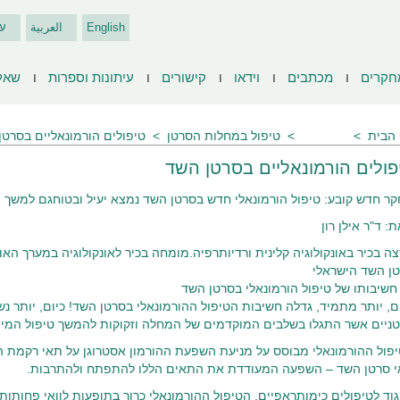
English
العربية
ע
חקרים
מכתבים
וידאו
קישורים
עיתונות וספרות
שאל
הבית
מאמרים
טיפול במחלות הסרטן
טיפולים הורמונאליים בסרטן
פולים הורמונאליים בסרטן השד
ר חדש קובע: טיפול הורמונאלי חדש בסרטן השד נמצא יעיל ובטוחגם למשך
: ד"ר אילן רון
ה בכיר באונקולוגיה קלינית ורדיותרפיה.מומחה בכיר לאונקולוגיה במערך האונק
ן השד הישראלי
חשיבותו של טיפול הורמונאלי בסרטן השד
ם, יותר מתמיד, גדלה חשיבות הטיפול ההורמונאלי בסרטן השד! כיום, יותר נש
ניים אשר התגלו בשלבים המוקדמים של המחלה וזקוקות להמשך טיפול המי
פול ההורמונאלי מבוסס על מניעת השפעת ההורמון אסטרוגן על תאי רקמת ה
 סרטן השד – השפעה המעודדת את התאים הללו להתפתח ולהתרבות.
גוד לטיפולים כימותראפיים, הטיפול ההורמונאלי כרוך בתופעות לוואי פחותות