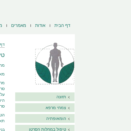
דף הבית
אודות
מאמרים
מ
דף 
טי
מחק
מאת
מרצ
סרט
על 
תזונה
היו
סרט
צמחי מרפא
הטי
הומאופתיה
תאי
טיפול במחלות הסרטן
בני