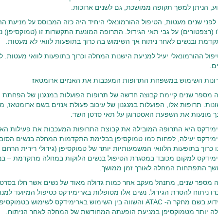
ע, הניתן למשך תקופה ממושכת, גם לשנים ארוכות.
לפני שנים מעטות, הטיפול ההורמונאלי היחיד היה כזה המבוסס על מניעת ה
 (רצפטורים) על גבי תאי הגידול. התרופה המונעת התקשרות זו (טמוקסיפן) 
דמת ובנשים לאחר ניתוח אך השימוש בה כרוך בתופעות לוואי לא מעטות.
פול ההורמונאלי יעיל למניעת הישנות המחלה וכרוך בתופעות לוואי מעטות. ל
ם.
ונות השימוש במשפחת התרופות המעכבות את האנזים ארומטאז
 מספר שנים קיימת קבוצה חדשה של תרופות הפועלות במנגנון של הפחתת יי
נות. תרופות אלו, הפועלות במנגנון של עיכוב פעולת אנזים בשם ארומטאז, 
ך מונעות את השפעת האסטרוגן על תאי סרטן השד.
מידקס היא התרופה המובילה את קבוצת התרופות המעכבות את פעילות האנז
מידקס יעילה, לפחות כמו טמוקסיפן בבלימת התקדמות המחלה בנשים הסו
ו כרוך בתופעות הלוואי המשמעותיות יותר של טמוקסיפן (גידולי רירית הרחם 
מידקס למקום מכובד במסגרת הטיפול בנשים הלוקות במחלה מתקדמת – בנש
ך התפתחות המחלה לאורך זמן ממושך.
 מספר שנים, מתנהל מעקב אחר כמות גדולה מאוד של נשים אשר חלו בסרט
רו ניתוח להסרת הגידול. נשים אלו מטופלות בארימידקס כטיפול המיועד למ
(הידוע בשם מחקר ה- ATAC והשווה בין השימוש בארימידקס לשימוש
לה יותר מטמוקסיפן במניעת הופעתה המחודשת של המחלה לאחר הניתוח.