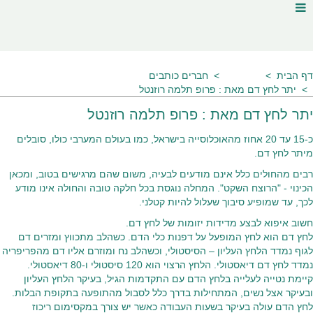
דף הבית
מאמרים
חברים כותבים
יתר לחץ דם מאת : פרופ תלמה רוזנטל
יתר לחץ דם מאת : פרופ תלמה רוזנטל
כ-15 עד 20 אחוז מהאוכלוסייה בישראל, כמו בעולם המערבי כולו, סובלים
מיתר לחץ דם.
רבים מהחולים כלל אינם מודעים לבעיה, משום שהם מרגישים בטוב, ומכאן
הכינוי - "הרוצח השקט". המחלה נוגסת בכל חלקה טובה והחולה אינו מודע
לכך, עד שמופיע סיבוך שעלול להיות קטלני.
חשוב איפוא לבצע מדידות יזומות של לחץ דם.
לחץ דם הוא לחץ המופעל על דפנות כלי הדם. כשהלב מתכווץ ומזרים דם
לגוף נמדד הלחץ העליון – הסיסטולי, וכשהלב נח ומוזרם אליו דם מהפריפריה
נמדד לחץ דם דיאסטולי. הלחץ הרצוי הוא 120 סיסטולי ו-80 דיאסטולי.
קיימת נטייה לעלייה בלחץ הדם עם התקדמות הגיל, בעיקר הלחץ העליון
ובעיקר אצל נשים, המתחילות בדרך כלל לסבול מהתופעה בתקופת הבלות.
לחץ הדם עולה בעיקר בשעות העבודה כאשר יש צורך במקסימום ריכוז