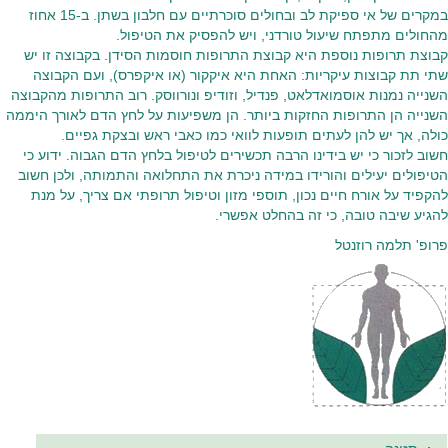
במקרים של אי ספיקת לב ובחולים סוכרתיים עם חלבון בשתן. ב-15 אחוז
מהחולים מתפתח שיעול טורדני, ויש להפסיק את הטיפול.
קבוצת תרופות נוספת היא קבוצת התרופות חוסמות הסידן. בקבוצה זו יש
שתי תת קבוצות עיקריות: האחת היא איקקור (או איקפרס), ועם הקבוצה
השנייה נמנות אוסמואדלאט, פנדיל, וזודיפ ונורווסק. רוב התרופות מהקבוצה
השנייה הן התרופות החזקות ביותר. הן משפיעות על לחץ הדם לאורך היממה
כולה, אך יש להן לעתים תופעות לוואי כמו כאבי ראש ובצקת גפיים.
חשוב לזכור כי יש בידינו הרבה תכשירים לטיפול בלחץ הדם הגבוה. ידוע כי
הטיפולים יעילים והורידו במידה ניכרת את התחלואה והתמותה, ולכן חשוב
להקפיד על אורח חיים נכון, תוספי מזון וטיפול תרופתי אם צריך, על מנת
להגיע שיבה טובה, כי זה בהחלט אפשרי.
פרופ' תלמה רוזנטל