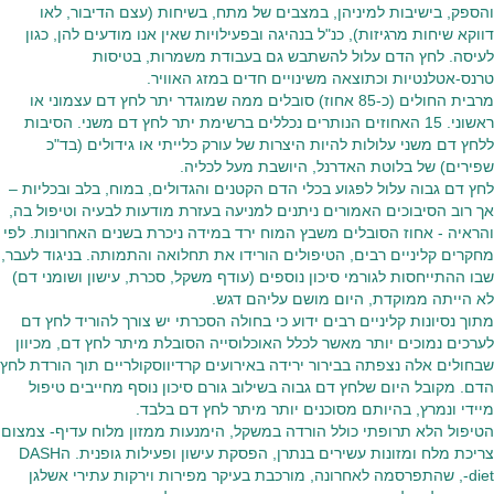
והספק, בישיבות למיניהן, במצבים של מתח, בשיחות (עצם הדיבור, לאו
דווקא שיחות מרגיזות), כנ"ל בנהיגה ובפעילויות שאין אנו מודעים להן, כגון
לעיסה. לחץ הדם עלול להשתבש גם בעבודת משמרות, בטיסות
טרנס-אטלנטיות וכתוצאה משינויים חדים במזג האוויר.
מרבית החולים (כ-85 אחוז) סובלים ממה שמוגדר יתר לחץ דם עצמוני או
ראשוני. 15 האחוזים הנותרים נכללים ברשימת יתר לחץ דם משני. הסיבות
ללחץ דם משני עלולות להיות היצרות של עורק כלייתי או גידולים (בד"כ
שפירים) של בלוטת האדרנל, היושבת מעל לכליה.
לחץ דם גבוה עלול לפגוע בכלי הדם הקטנים והגדולים, במוח, בלב ובכליות –
אך רוב הסיבוכים האמורים ניתנים למניעה בעזרת מודעות לבעיה וטיפול בה,
והראיה - אחוז הסובלים משבץ המוח ירד במידה ניכרת בשנים האחרונות. לפי
מחקרים קליניים רבים, הטיפולים הורידו את תחלואה והתמותה. בניגוד לעבר,
שבו ההתייחסות לגורמי סיכון נוספים (עודף משקל, סכרת, עישון ושומני דם)
לא הייתה ממוקדת, היום מושם עליהם דגש.
מתוך נסיונות קליניים רבים ידוע כי בחולה הסכרתי יש צורך להוריד לחץ דם
לערכים נמוכים יותר מאשר לכלל האוכלוסייה הסובלת מיתר לחץ דם, מכיוון
שבחולים אלה נצפתה בבירור ירידה באירועים קרדיווסקולריים תוך הורדת לחץ
הדם. מקובל היום שלחץ דם גבוה בשילוב גורם סיכון נוסף מחייבים טיפול
מיידי ונמרץ, בהיותם מסוכנים יותר מיתר לחץ דם בלבד.
הטיפול הלא תרופתי כולל הורדה במשקל, הימנעות ממזון מלוח עדיף- צמצום
צריכת מלח ומזונות עשירים בנתרן, הפסקת עישון ופעילות גופנית. הDASH
diet-, שהתפרסמה לאחרונה, מורכבת בעיקר מפירות וירקות עתירי אשלגן