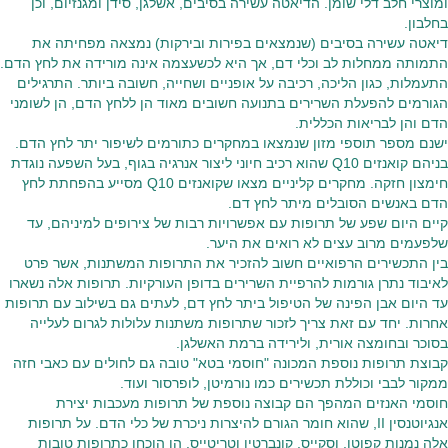
ומוצרי חלב דלי שומן. הדיאטה עשירה בסיבים, אשלגן, סידן ומגנזיום, וכן
בחלבון.
דיאטה עשירה בסיבים (שנמצאים בפירות ובירקות) נמצאה מפחיתה את
התמותה ממחלות לב וכלי דם, אך היא לכשעצמה אינה מורידה את לחץ הדם.
התעמלות, כגון הליכה, רכיבה על אופניים ושחייה, חשובה ביותר. התרגילים
הגורמים להפעלת השרירים בתנועה חשובים מאוד הן ללחץ הדם, הן לשומני
הדם והן לבריאות הכללית.
ישנם מספר תוספי מזון שנמצאו במחקרים כתורמים לשיפור יתר לחץ הדם.
בניהם קואנזים Q10 שהוא רכיב חיוני ליצור אנרגיה בגוף, בעל השפעה נוגדת
חימצון חזקה. מחקרים קליניים מצאו שקואנזים Q10 מסייע בהפחתת לחץ
הדם באנשים הסובלים מיתר לחץ דם.
קיים היום שפע של תרופות עם אפשרויות רבות של צירופים למיניהם, עד
שלפעמים מרוב עצים לא רואים את היער.
בין התכשירים הרפואיים חשוב להזכיר את התרופות המשתנות, אשר פרט
לאיבוד נתרן גורמות להרפיית השרירים בדופן העורקיות. תרופות אלה נשארו
עד היום אבן הפינה של הטיפול ביתר לחץ דם, לעתים גם בשילוב עם תרופות
אחרות. יחד עם זאת צריך לזכור שתרופות משתנות עלולות לגרום לעלייה
בסוכר ובחומצה אורית, ולירידה ברמת האשלגן.
קבוצת תרופות נוספת המכונה "חוסמי בטא" טובה גם לחולים עם כאבי חזה
ממקור לבבי וכוללת תכשירים כמו נורמיטן, לופרסור ועוד.
חוסמי האנזים המהפך הם קבוצה נוספת של תרופות מעכבות יצירת
אנגיוטנסין II, שהוא חומר הגורם להיצרות ניכרת של כלי הדם. על תרופות
אלה נמנות קפוטן, וסקייס, קונברטין וטריטייס. הן הוכחו כתרופות טובות