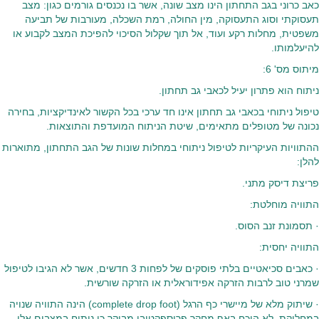
כאב כרוני בגב התחתון הינו מצב שונה, אשר בו נכנסים גורמים כגון: מצב
תעסוקתי וסוג התעסוקה, מין החולה, רמת השכלה, מעורבות של תביעה
משפטית, מחלות רקע ועוד, אל תוך שקלול הסיכוי להפיכת המצב לקבוע או
להיעלמותו.
מיתוס מס' 6:
ניתוח הוא פתרון יעיל לכאבי גב תחתון.
טיפול ניתוחי בכאבי גב תחתון אינו חד ערכי בכל הקשור לאינדיקציות, בחירה
נכונה של מטופלים מתאימים, שיטת הניתוח המועדפת והתוצאות.
ההתוויות העיקריות לטיפול ניתוחי במחלות שונות של הגב התחתון, מתוארות
להלן:
פריצת דיסק מתני.
התוויה מוחלטת:
· תסמונת זנב הסוס.
התוויה יחסית:
· כאבים סכיאטיים בלתי פוסקים של לפחות 3 חדשים, אשר לא הגיבו לטיפול
שמרני טוב לרבות הזרקה אפידוראלית או הזרקה שורשית.
· שיתוק מלא של מיישרי כף הרגל (complete drop foot) הינה התוויה שנויה
במחלוקת. לא הוכח באף מחקר פרוספקטיבי מבוקר כי ניתוח במצבים אלו,