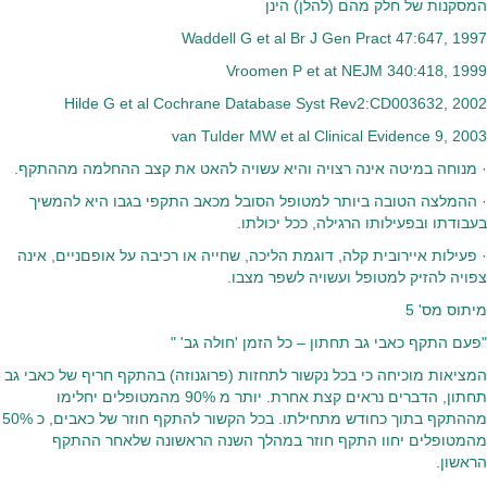
המסקנות של חלק מהם (להלן) הינן
Waddell G et al Br J Gen Pract 47:647, 1997
Vroomen P et at NEJM 340:418, 1999
Hilde G et al Cochrane Database Syst Rev2:CD003632, 2002
van Tulder MW et al Clinical Evidence 9, 2003
· מנוחה במיטה אינה רצויה והיא עשויה להאט את קצב ההחלמה מההתקף.
· ההמלצה הטובה ביותר למטופל הסובל מכאב התקפי בגבו היא להמשיך
בעבודתו ובפעילותו הרגילה, ככל יכולתו.
· פעילות איירובית קלה, דוגמת הליכה, שחייה או רכיבה על אופםניים, אינה
צפויה להזיק למטופל ועשויה לשפר מצבו.
מיתוס מס' 5
"פעם התקף כאבי גב תחתון – כל הזמן 'חולה גב' "
המציאות מוכיחה כי בכל נקשור לתחזות (פרוגנוזה) בהתקף חריף של כאבי גב
תחתון, הדברים נראים קצת אחרת. יותר מ 90% מהמטופלים יחלימו
מההתקף בתוך כחודש מתחילתו. בכל הקשור להתקף חוזר של כאבים, כ 50%
מהמטופלים יחוו התקף חוזר במהלך השנה הראשונה שלאחר ההתקף
הראשון.