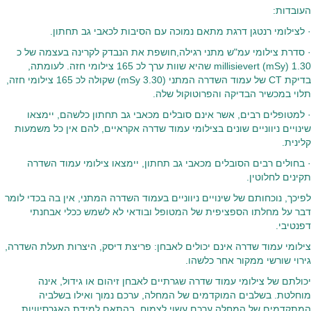
העובדות:
· לצילומי רנטגן דרגת מתאם נמוכה עם הסיבות לכאבי גב תחתון.
· סדרת צילומי עמ"ש מתני רגילה,חושפת את הנבדק לקרינה בעצמה של כ
1.30 millisievert (mSy) שהיא שוות ערך לכ 165 צילומי חזה. לעומתה,
בדיקת CT של עמוד השדרה המתני (3.30 mSy) שקולה לכ 165 צילומי חזה,
תלוי במכשיר הבדיקה והפרוטוקול שלה.
· למטופלים רבים, אשר אינם סובלים מכאבי גב תחתון כלשהם, יימצאו
שינויים ניווניים שונים בצילומי עמוד שדרה אקראיים, להם אין כל משמעות
קלינית.
· בחולים רבים הסובלים מכאבי גב תחתון, יימצאו צילומי עמוד השדרה
תקינים לחלוטין.
לפיכך, נוכחותם של שינויים ניווניים בעמוד השדרה המתני, אין בה בכדי לומר
דבר על מחלתו הספציפית של המטופל ובודאי לא לשמש ככלי אבחנתי
דפנטיבי.
צילומי עמוד שדרה אינם יכולים לאבחן: פריצת דיסק, היצרות תעלת השדרה,
גירוי שורשי ממקור אחר כלשהו.
יכולתם של צילומי עמוד שדרה שגרתיים לאבחן זיהום או גידול, אינה
מוחלטת. בשלבים המוקדמים של המחלה, ערכם נמוך ואילו בשלביה
המתקדמים של המחלה ערכם עשוי לצמוח, בהתאם למידת האגרסיוויות