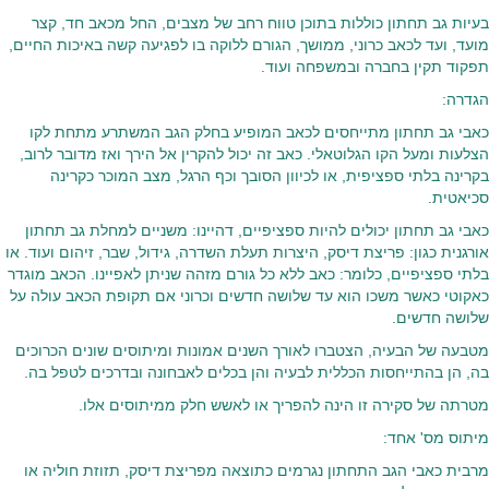
בעיות גב תחתון כוללות בתוכן טווח רחב של מצבים, החל מכאב חד, קצר
מועד, ועד לכאב כרוני, ממושך, הגורם ללוקה בו לפגיעה קשה באיכות החיים,
תפקוד תקין בחברה ובמשפחה ועוד.
הגדרה:
כאבי גב תחתון מתייחסים לכאב המופיע בחלק הגב המשתרע מתחת לקו
הצלעות ומעל הקו הגלוטאלי. כאב זה יכול להקרין אל הירך ואז מדובר לרוב,
בקרינה בלתי ספציפית, או לכיוון הסובך וכף הרגל, מצב המוכר כקרינה
סכיאטית.
כאבי גב תחתון יכולים להיות ספציפיים, דהיינו: משניים למחלת גב תחתון
אורגנית כגון: פריצת דיסק, היצרות תעלת השדרה, גידול, שבר, זיהום ועוד. או
בלתי ספציפיים, כלומר: כאב ללא כל גורם מזהה שניתן לאפיינו. הכאב מוגדר
כאקוטי כאשר משכו הוא עד שלושה חדשים וכרוני אם תקופת הכאב עולה על
שלושה חדשים.
מטבעה של הבעיה, הצטברו לאורך השנים אמונות ומיתוסים שונים הכרוכים
בה, הן בהתייחסות הכללית לבעיה והן בכלים לאבחונה ובדרכים לטפל בה.
מטרתה של סקירה זו הינה להפריך או לאשש חלק ממיתוסים אלו.
מיתוס מס' אחד:
מרבית כאבי הגב התחתון נגרמים כתוצאה מפריצת דיסק, תזוזת חוליה או