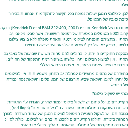
שלה.
לכן, לצילומי רנטגן יעילות נמוכה בכל הקשור להתקדמות אבחונית בבירור
סיבת כאביו של המטופל.
עבודתם של Kendrick וחבריו (Kendrick D et al BMJ 322:400, 2001) בדקה
קרוב ל500 מטופלים במסגרת של רפואה ראשונית, אשר סבלו מכאבי גב
תחתון. מחציתם הופנתה לצילומי רנטגן והאחת טופלה ללא ביצוע צילום
כלשהו, בפרק זמן של בין 6 שבועות של כאב ועד שישה חודשים.
מסקנת החוקרים הייתה, כי בחולים להם פחות משישה שבועות של כאבי גב
תחתון, אין לביצוע הצילום יתרון כלשהו בשיפור רמת התפקוד של החולים,
הורדת או שינוי עצמת הכאב, או מצבם הרפואי הכללי.
בהעדרם של נתונים מחשידים למחלת גב תחתון משמעותית, אין לצילומים
כל יתרון למעט העלאת שביעות רצונם של המטופלים והעלאת נפח עבודתו
של הרופא...
מתי יש לשקול צילום?
הקריטריונים, על פיהם יש לשקול צילומי עמוד שדרה, הוגדרו ע"י האגודות
השונות העוסקות במחלות עמוד השדרה כ "דגלים אדומים" (red flags),
בנוכחותם, יש לשקול הפניית המטופל לצילום רנטגן של עמוד השדרה. לצורך
הנוחות בזכירה, יחולקו הקריטריונים לקבוצות, בהם יש לצילום, יכולת לסייע
באבחנה המוקדמת של המחלה: טראומה, תהליך גידולי או זיהומי.