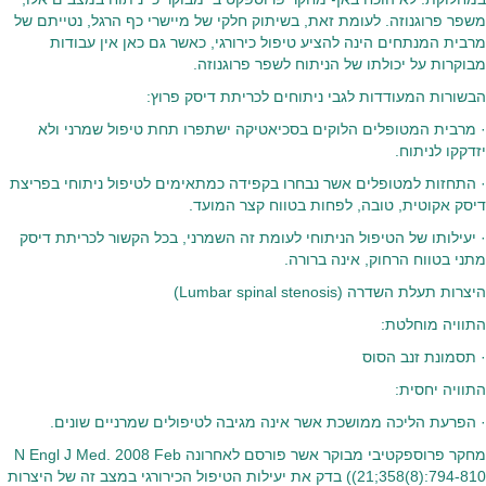
משפר פרוגנוזה. לעומת זאת, בשיתוק חלקי של מיישרי כף הרגל, נטייתם של
מרבית המנתחים הינה להציע טיפול כירורגי, כאשר גם כאן אין עבודות
מבוקרות על יכולתו של הניתוח לשפר פרוגנוזה.
הבשורות המעודדות לגבי ניתוחים לכריתת דיסק פרוץ:
· מרבית המטופלים הלוקים בסכיאטיקה ישתפרו תחת טיפול שמרני ולא
יזדקקו לניתוח.
· התחזות למטופלים אשר נבחרו בקפידה כמתאימים לטיפול ניתוחי בפריצת
דיסק אקוטית, טובה, לפחות בטווח קצר המועד.
· יעילותו של הטיפול הניתוחי לעומת זה השמרני, בכל הקשור לכריתת דיסק
מתני בטווח הרחוק, אינה ברורה.
היצרות תעלת השדרה (Lumbar spinal stenosis)
התוויה מוחלטת:
· תסמונת זנב הסוס
התוויה יחסית:
· הפרעת הליכה ממושכת אשר אינה מגיבה לטיפולים שמרניים שונים.
מחקר פרוספקטיבי מבוקר אשר פורסם לאחרונה N Engl J Med. 2008 Feb
21;358(8):794-810)) בדק את יעילות הטיפול הכירורגי במצב זה של היצרות