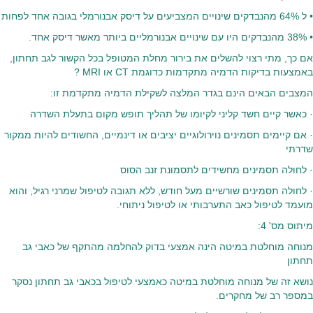
• ל 64% מהנבדקים שינויים המצביעים על דיסק אבנורמלי בגובה אחד לפחות
• 38% מהנבדקים היו עם שינויים אבנורמליים ביותר מאשר דיסק אחד.
אם כך, מתי רצוי להשלים את בירור מחלת המטופל בכל הקשור לגב תחתון,
באמצעות בדיקות הדמיה מתקדמות כדוגמת CT או MRI ?
המצבים הבאים הינם בגדר המלצה לשקילת הדמיה מתקדמת זו:
· כאשר קיים חשד קליני לקיומו של תהליך תופש מקום בתעלת השדרה
· אם קיימים תסמינים נוירולוגיים יציבים או דינמיים, החשודים להיות ממקור
שדרתי
· לחולה תסמינים מחשידים לתסמונת זנב הסוס
· לחולה תסמינים שורשיים מעל חודש, ללא תגובה לטיפול שמרני רגיל, והוא
מועמד לטיפול כאב התערבותי או לטיפול ניתוחי.
מיתוס מס' 4:
מנוחה מוחלטת במיטה הינה אמצעי בדוק להחלמה מהתקף של כאבי גב
תחתון
נושא זה של מנוחה מוחלטת במיטה כאמצעי לטיפול בכאבי גב תחתון נסקר
במספר רב של מחקרים.