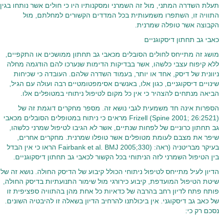
תעלת השדרה המתני, מול זה השמרני ומסקנותיו היו כי חולים אשר נותחו בגין
התוויה זו, השתפרו משמעותית בכל המדדים הקשורים למחלתם, מול
הקבוצה אשר טופלה שמרנית.
כאבי גב תחתון דיסקוגניים
מושג זה מתייחס לחולים הסובלים מכאבי גב תחתון ממושכים או התקפיים,
ללא קיפוח עצבי כלשהו, אשר בבדיקות הדימות שנערכו להם הודגמה מחלה
ניוונית של דיסק, אחד או יותר, בעמוד השדרה שלהם. העובדה כי שכיחות
שינויים דיסקוגניים, כגון אלו, באנשים אסימפטומטיים רבה ועולה עם הגיל,
הביאה מנתחים להצהיר כי אין כל מקום לטיפול ניתוחי במטופלים אלו.
הספרות אינה חד משמעית לגבי נושא זה. מספר מחקרים דוגמת זה של
Frizell (Spine 2001; 26:2521) מראים כי ניתוח במטופלים הסובלים מכאבי
גב תחתון כרוניים של לפחות שנתיים, אשר לא הגיבו לטיפול שמרני כלשהו,
שיפר את מצבם לעומת מטופלים אשר טופלו שמרנית. מחקרים אחרים,
בעיקר מבריטניה (ראה: (Fairbank et al. BMJ 2005;330 הראו כי אין הבדל
בין הטיפול השמרני לזה הניתוחי בכל הקשור לכאבי גב תחתון דיסקוגניים.
הדיון לעיל מתייחס לטיפול ניתוחי הכולל קיבוע של הדיסק החולה. נושא זה של
שיטת הטיפול המועדפת, קיבוע כירורגי מול שימור התנועתיות בדיסק החולה,
פותח פתח לדיון רחב בהרבה של כדאיות כל אחת מהן בהתוויה ספציפית זו
של כאב גב דיסקוגני. אין ביכולתנו להרחיב הדיון בשאלה זו להיבטיה השונים.
נסכם רק כי: