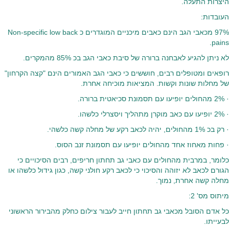
היצרות התעלה.
העובדות:
97% מכאבי הגב הינם כאבים מיכניים המוגדרים כ Non-specific low back
pains.
לא ניתן להגיע לאבחנה ברורה של סיבת כאבי הגב בכ 85% מהמקרים.
רופאים ומטופלים רבים, חוששים כי כאבי הגב האמורים הינם "קצה הקרחון"
של מחלות שונות וקשות. המציאות מוכיחה אחרת.
· 2% מהחולים יופיעו עם תסמונת סכיאטית ברורה.
· 2% יופיעו עם כאב מוקרן מתהליך ויסצרלי כלשהו.
· רק בכ 1% מהחולים, יהיה לכאב רקע של מחלה קשה כלשהי.
· פחות מאחוז אחד מהחולים יופיעו עם תסמונת זנב הסוס.
כלומר, במרבית מהחולים עם כאבי גב תחתון חריפים, רבים הסיכויים כי
הגורם לכאב לא יזוהה והסיכוי כי לכאב רקע חולני קשה, כגון גידול כלשהו או
מחלה קשה אחרת, נמוך.
מיתוס מס' 2:
כל אדם הסובל מכאבי גב תחתון חייב לעבור צילום כחלק מהבירור הראשוני
לבעייתו.