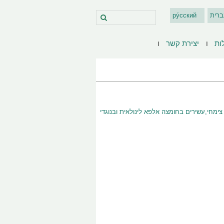
ברית
ру́сский
ות
יצירת קשר
שובים לבראות הם עשירים בחומצות שומן בלתי רוויות מסוג אומגה 3 צימחי,עשירים בחומצה אלפא לינולאית ובנוגדי