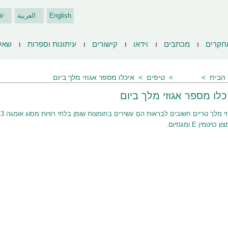
English
العربية
ע
חקרים
מכתבים
וידאו
קישורים
עיתונות וספרות
שאל
הבית
שאלות
טיפים
איכלו מספר אגוזי מלך ביום
כלו מספר אגוזי מלך ביום
זי מלך טריים
ח
 כויטמין E ומגנזיום.