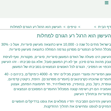
דף הבית
שאלות
טיפים
העישון הוא הרגל רע הגורם למחלות
העישון הוא הרגל רע הגורם למחלות
בישראל מתים כל שנה כ- 10,000 איש כתוצאה מעישון סיגריות, אצל כ- 30%
מכלל החולים הנפטרים מסרטן נגרמה המחלה כתוצאה מעישון סיגריות.
העישון הינו פעולה של האדם המעשן סיגריות, סיגרים, מקטרות, ואף לעיסת
טבק מהווה גורם סיכון. אך לא רק המעשן סובל, אלא גם סביבתו - זהו העישון
הכפוי או הפסיבי, הנגרם לכל האנשים הנמצאים בסביבתו של המעשן.
עשן הסיגריות ומוצרי הטבק מכילים יותר מ- 4000 כימיקלים, ביניהם כ- 40
חומרים שהוכחו כקרצינוגנים (חומרים מסרטנים). הזפת, ניקוטין קדמיום,
עופרת, ניקל, בנזן, בנזופירן, פורמאלדהיד, חד תחמוצת הפחמן, אצטון
ואמוניה הם רק רשימה קטנה ממכלול החומרים המסוכנים הנמצאים
בסיגריות ובתהליך העישון.
העישון והזיהום הסביבתי יחדיו ממלאים את גופנו ברדיקלים חופשיים
המזיקים לגופנו ומחישים את תהליך ההזדקנות.