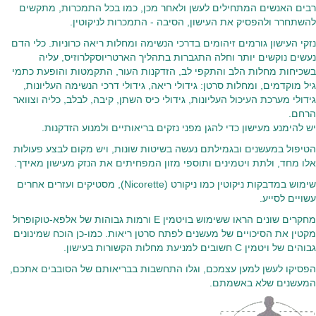
רבים האנשים המתחילים לעשן ולאחר מכן, כמו בכל התמכרות, מתקשים
להשתחרר ולהפסיק את העישון, הסיבה - התמכרות לניקוטין.
נזקי העישון גורמים זיהומים בדרכי הנשימה ומחלות ריאה כרוניות. כלי הדם
נעשים נוקשים יותר וחלה התגברות בתהליך הארטריוסקלרוזיס, עליה
בשכיחות מחלות הלב והתקפי לב, הזדקנות העור, התקמטות והופעת כתמי
גיל מוקדמים, ומחלות סרטן: גידולי ריאה, גידולי דרכי הנשימה העליונות,
גידולי מערכת העיכול העליונות, גידולי כיס השתן, קיבה, לבלב, כליה וצוואר
הרחם.
יש להימנע מעישון כדי להגן מפני נזקים בריאותיים ולמנוע הזדקנות.
הטיפול במעשנים ובגמילתם נעשה בשיטות שונות, ויש מקום לבצע פעולות
אלו מחד, ולתת ויטמינים ותוספי מזון המפחיתים את הנזק מעישון מאידך.
שימוש במדבקות ניקוטין כמו ניקורט (Nicorette), מסטיקים ועזרים אחרים
עשויים לסייע.
מחקרים שונים הראו ששימוש בויטמין E ורמות גבוהות של אלפא-טוקופרול
מקטין את הסיכויים של מעשנים לפתח סרטן ריאות. כמו-כן הוכח שמינונים
גבוהים של ויטמין C חשובים למניעת מחלות הקשורות בעישון.
הפסיקו לעשן למען עצמכם, וגלו התחשבות בבריאותם של הסובבים אתכם,
המעשנים שלא באשמתם.