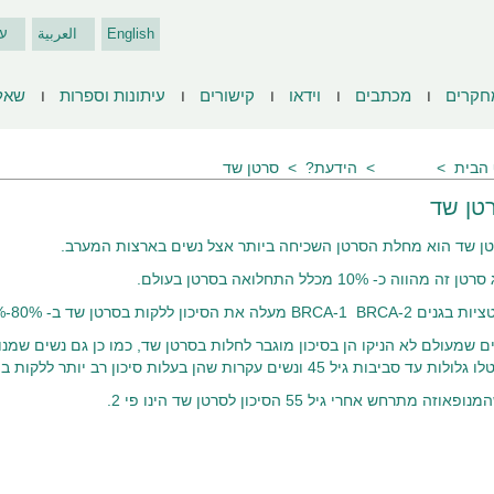
English
العربية
ע
חקרים
מכתבים
וידאו
קישורים
עיתונות וספרות
שאל
הבית
שאלות
הידעת?
סרטן שד
טן שד
ן שד הוא מחלת הסרטן השכיחה ביותר אצל נשים בארצות המערב.
ן זה מהווה כ- 10% מכלל התחלואה בסרטן בעולם.
BRCA-1 BRCA- מעלה את הסיכון ללקות בסרטן שד ב- 80%-50% לאורך החיים.
ם שמעולם לא הניקו הן בסיכון מוגבר לחלות בסרטן שד, כמו כן גם נשים שמנו
ות עד סביבות גיל 45 ונשים עקרות שהן בעלות סיכון רב יותר ללקות במחלה זו יותר מאשר נשים שילדו.
ופאוזה מתרחש אחרי גיל 55 הסיכון לסרטן שד הינו פי 2.