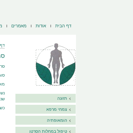
דף הבית
אודות
מאמרים
מ
דף 
סר
סרט
סוג סרט
מוטציות בגנים 2
נשי
תזונה
שנטלו גלול
כשהמנ
צמחי מרפא
הומאופתיה
טיפול במחלות הסרטן