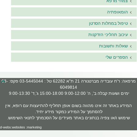
צמחי מרפא
הומאופתיה
טיפול במחלות הסרטן
עיכוב תהליכי הזדקנות
שאלות ותשובות
הספרים שלי
מרפאה: ר'ח עובדיה מברטנורה 21 ת"א 62282 טל : 03-5445044 פקס: 03-
6049814
ימים ושעות קבלה ב', ה' 9:00-12:00 15:00-18:00 ג',ד' 9:00-13:30
המידע באתר זה אינו מהווה בשום אופן תחליף להתיעצות עם רופא, אין
להסתמך על המידע כמקור מידע יחיד.
שימוש ו/או צפיה בנתונים באתר מעידים על הסכמתך לתנאי השימוש.
d-webs:websites :marketing