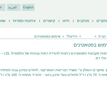
English
العربية
ע
חקרים
מכתבים
וידאו
קישורים
עיתונות וספרות
שאל
הבית
שאלות
הידעת?
שימוש בסטאטינים
מוש בסטאטינים
תרופות 
וכלי דם.
לחולים בעלי סיכון בינוני - להוריד מתחת ל- 100 מ"ג / ד"ל.