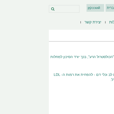
ברית
ру́сский
ות
יצירת קשר
מקבוצת הסטאטינים ניתנות להורדת רמות גבוהות של כולסטרול LDL – "הכולסטרול הרע", בכך יורד הסיכון למחלות
עקב מחקרים הומלץ ע"י משרד הבריאות האמריקאי, לחולים בסיכון גבוה למחלות לב וכלי דם - להפחית את רמות ה- LDL