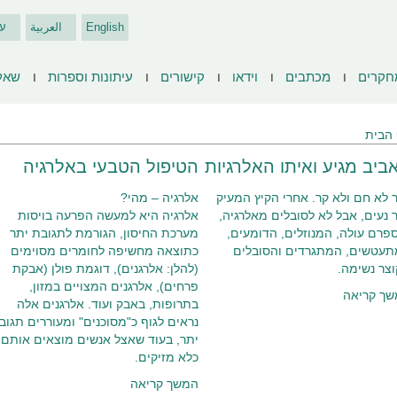
English
العربية
ע
חקרים
מכתבים
וידאו
קישורים
עיתונות וספרות
שאל
הבית
ביב מגיע ואיתו האלרגיות
הטיפול הטבעי באלרגיה
 לא חם ולא קר. אחרי הקיץ המעיק
אלרגיה – מהי?
 נעים, אבל לא לסובלים מאלרגיה,
אלרגיה היא למעשה הפרעה בויסות
פרם עולה, המנוזלים, הדומעים,
מערכת החיסון, הגורמת לתגובת יתר
עטשים, המתגרדים והסובלים
כתוצאה מחשיפה לחומרים מסוימים
צר נשימה.
(להלן: אלרגנים), דוגמת פולן (אבקת
פרחים), אלרגנים המצויים במזון,
ך קריאה
בתרופות, באבק ועוד. אלרגנים אלה
נראים לגוף כ"מסוכנים" ומעוררים תגוב
יתר, בעוד שאצל אנשים מוצאים אותם
כלא מזיקים.
המשך קריאה