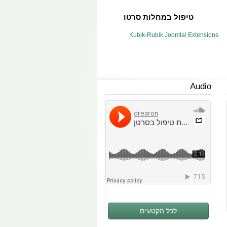
טיפול במחלות סרטן
"סרטן" אינו מילה נרדפת למוות. אפשר
Kubik-Rubik Joomla! Extensions
להלחם בסרטן ואפילו לרפא אותו
בעזרת מערכת מורכבת ומסועפת של
טיפולים, בשיטה משולבת של רפואה
קונבנציונלית ורפואה משלימה, (הידועה
גם כ"רפואה אלטרנטיבית" או "לא
Audio
קונבנציונלית"). דרוש כוח נפשי רב כדי
להיאבק במחלה ולנצח אותה. עם רצון
עז, בסיוע של צוות רפואי, תוך כדי
מעורבות ונחישות, יש סיכוי להחלמה.
קרא עוד
מחלת האסטמה - ברונכיט
ספסטית
אסטמה הינה מחלה דלקתית כרונית של
מערכת הנשימה המאופיינת בהתקפים
לכל הקטעים
הנובעים מהפרעה בזרימת האוויר
בסימפונות המובילות את האוויר