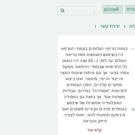
ברית
ру́сский
ות
יצירת קשר
ריפוי בצימחי מרפא
כוחות הריפוי הגלומים בצמחי המרפא
היו בשימוש האנושות מאז בריאת
העולם. עד לפני כ- 60 שנה היו כמעט
כל התרופות שבספרי הרפואה ממקור
צמחי טבעי, אך עם פיתוח שיטות המצוי
והייצור הכימי, סינטטי, ועם ביצוע
מחקרים קליניים, הפכו הצמחים
לתרופות "מסודרות" בסירופ, טבליות,
משחות ועוד. אך בזאת גם הפסידה
האוכלוסייה אפשרות של שימוש
בצמחים זמינים טבעיים פשוטים ועם
ת
מינימום תופעות לוואי, וזאת לצורכי
חיזוק והבראה.
קרא עוד