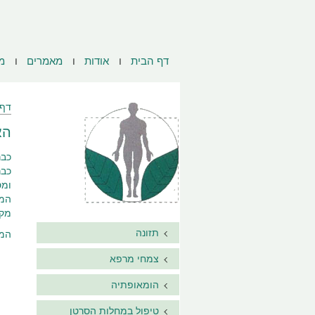
דף הבית
אודות
מאמרים
מ
דף 
הא
כבר
כבר
ומס
המת
מקו
תזונה
המש
צמחי מרפא
הומאופתיה
טיפול במחלות הסרטן